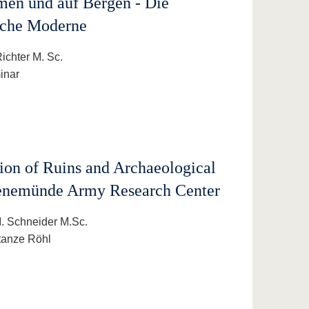
men und auf Bergen - Die
sche Moderne
Richter M. Sc.
inar
ion of Ruins and Archaeological
eenemünde Army Research Center
 I. Schneider M.Sc.
stanze Röhl