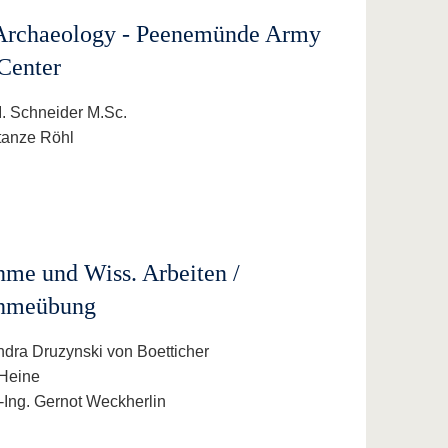
 Archaeology - Peenemünde Army
Center
 I. Schneider M.Sc.
stanze Röhl
me und Wiss. Arbeiten /
hmeübung
andra Druzynski von Boetticher
 Heine
r.-Ing. Gernot Weckherlin