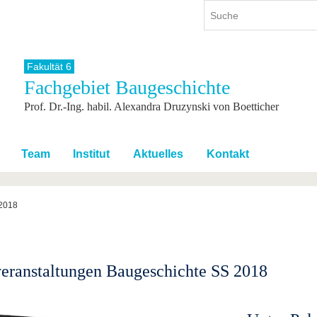
Fakultät 6
Fachgebiet Baugeschichte
ium
International
Weiterbildung
Prof. Dr.-Ing. habil. Alexandra Druzynski von Boetticher
ienangebot
Internationales Profil
Weiterbildungsangebot
dem Studium
Aus dem Ausland an die BTU
Wissenschaftliche
Weiterbildung
tudium
Mit der BTU ins Ausland
Team
Institut
Aktuelles
Kontakt
Kontakt
 dem Studium
Für internationale
Studierende
Kontakt
2018
eranstaltungen Baugeschichte SS 2018