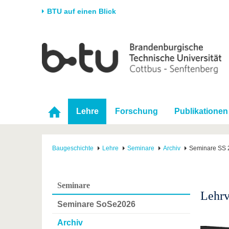
BTU auf einen Blick
Startseite
Universität
Forschung
Stud
Die BTU
Aktuelle Forschung
Stud
Struktur
Forschungsprofil
Vor 
Karriere & Engagement
Förderung
Im S
Lehre
Forschung
Publikationen
Partnerschaften &
Wissenschaftlicher
Nach
Strukturwandel
Nachwuchs
Baugeschichte
Lehre
Seminare
Archiv
Seminare SS 
Seminare
Lehrv
Seminare SoSe2026
Archiv