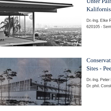
Unter Pal
Kaliforni
Dr.-Ing. Elke 
620105 - Sem
Conservat
Sites - P
Dr.-Ing. Peter
Dr. phil. Con