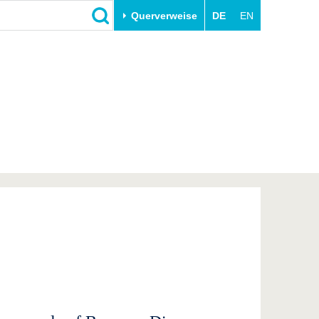
Querverweise
DE
EN
Schließen
Transfer
Unileben
e
Akademische Fachkräfte
Unsere Werte
Wirtschafts- und
Familie & Dual Career
Forschungskooperationen
Sport & Gesundheit
Gründen an der BTU
BTU & Region erleben
Innovative Transferprojekte
Lernen Sie uns kennen