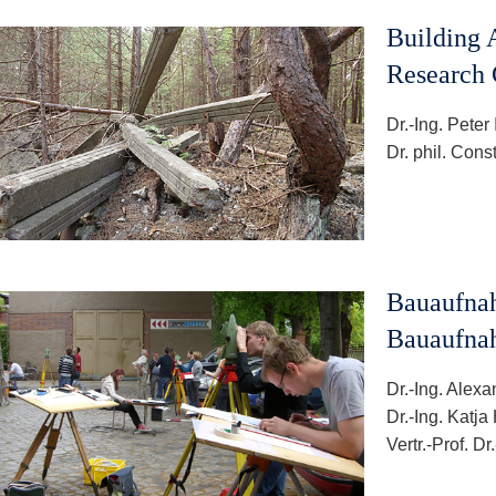
Building
Research 
Dr.-Ing. Peter
Dr. phil. Con
Bauaufnah
Bauaufna
Dr.-Ing. Alex
Dr.-Ing. Katja
Vertr.-Prof. D