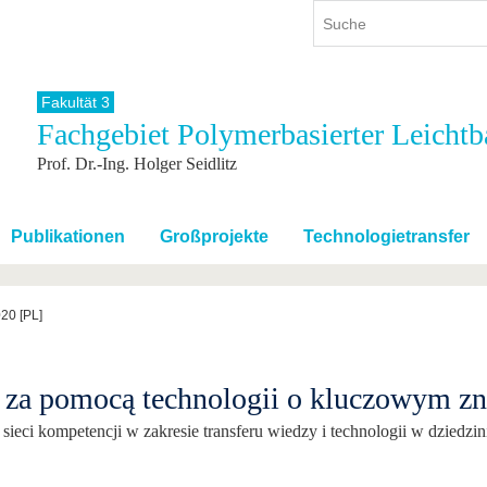
Fakultät 3
Fachgebiet Polymerbasierter Leichtb
ium
International
Weiterbildung
Prof. Dr.-Ing. Holger Seidlitz
ienangebot
Internationales Profil
Weiterbildungsangebot
dem Studium
Aus dem Ausland an die BTU
Wissenschaftliche
Weiterbildung
tudium
Mit der BTU ins Ausland
Publikationen
Großprojekte
Technologietransfer
Kontakt
 dem Studium
Für internationale
Studierende
Kontakt
20 [PL]
 za pomocą technologii o kluczowym zn
ieci kompetencji w zakresie transferu wiedzy i technologii w dziedzin