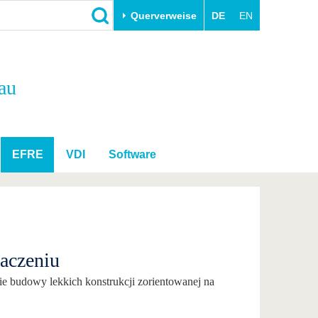
Querverweise
DE
EN
Schließen
au
Transfer
Unileben
e
Akademische Fachkräfte
Unsere Werte
Wirtschafts- und
Familie & Dual Career
Forschungskooperationen
Sport & Gesundheit
EFRE
VDI
Software
Gründen an der BTU
BTU & Region erleben
Innovative Transferprojekte
Lernen Sie uns kennen
aczeniu
ie budowy lekkich konstrukcji zorientowanej na