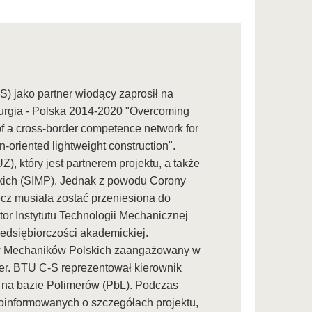
 jako partner wiodący zaprosił na
rgia - Polska 2014-2020 "Overcoming
f a cross-border competence network for
n-oriented lightweight construction".
, który jest partnerem projektu, a także
kich (SIMP). Jednak z powodu Corony
ecz musiała zostać przeniesiona do
tor Instytutu Technologii Mechanicznej
rzedsiębiorczości akademickiej.
ów Mechaników Polskich zaangażowany w
her. BTU C-S reprezentował kierownik
ch na bazie Polimerów (PbL). Podczas
oinformowanych o szczegółach projektu,