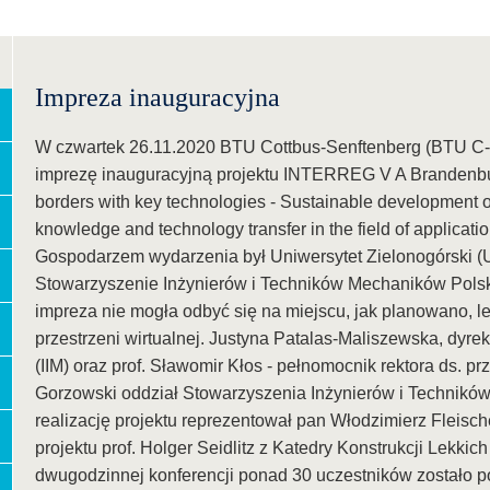
Impreza inauguracyjna
W czwartek 26.11.2020 BTU Cottbus-Senftenberg (BTU C-S)
imprezę inauguracyjną projektu INTERREG V A Brandenbu
borders with key technologies - Sustainable development o
knowledge and technology transfer in the field of applicatio
Gospodarzem wydarzenia był Uniwersytet Zielonogórski (UZ)
Stowarzyszenie Inżynierów i Techników Mechaników Pols
impreza nie mogła odbyć się na miejscu, jak planowano, l
przestrzeni wirtualnej. Justyna Patalas-Maliszewska, dyrek
(IIM) oraz prof. Sławomir Kłos - pełnomocnik rektora ds. p
Gorzowski oddział Stowarzyszenia Inżynierów i Technik
realizację projektu reprezentował pan Włodzimierz Fleisc
projektu prof. Holger Seidlitz z Katedry Konstrukcji Lekki
dwugodzinnej konferencji ponad 30 uczestników zostało p