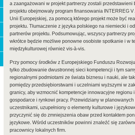
a zaangażowani w projekt partnerzy zostali przedstawieni
projektu obejmowały program finansowania INTERREG V 
Unii Europejskiej, za pomocą którego projekt może być real
projektu. Tłumaczenie z języka polskiego na niemiecki i o
partnerów projektu. Podsumowując, wszyscy partnerzy proje
wkrótce będzie możliwe ponowne osobiste spotkanie i w 
międzykulturowej również vis-à-vis.
Przy pomocy środków z Europejskiego Funduszu Rozwoju 
tylko zbudowanie dwustronnej sieci kompetencji i tym 
regionalnymi podmiotami ze świata biznesu i nauki, ale t
pomiędzy przedsiębiorstwami i uczelniami wyższymi w zak
granicy, aby wzmocnić kompetencje innowacyjne regionu i
gospodarce i rynkowi pracy. Przewidziany w planowanych 
uczestnikami, uzupełniony o elementy kulturowe i język
przyczynić się do zmniejszenia obaw przed kontaktem pona
językowe. Wśród uczestników powinni znaleźć się zarówno 
pracownicy lokalnych firm.