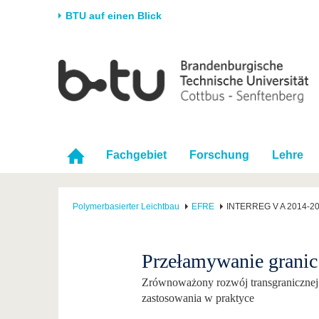
BTU auf einen Blick
Startseite
Universität
Forschung
Stud
Die BTU
Aktuelle Forschung
Stud
Struktur
Forschungsprofil
Vor 
Karriere & Engagement
Förderung
Im S
Fachgebiet
Forschung
Lehre
Partnerschaften &
Wissenschaftlicher
Nach
Strukturwandel
Nachwuchs
Polymerbasierter Leichtbau
EFRE
INTERREG V A 2014-20
Przełamywanie granic
Zrównoważony rozwój transgranicznej s
zastosowania w praktyce