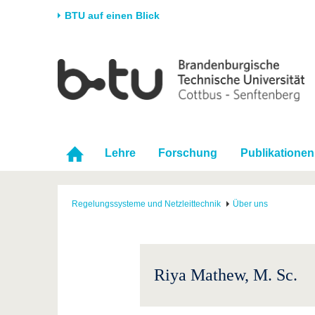
BTU auf einen Blick
Startseite
Universität
Forschung
Stud
Die BTU
Aktuelle Forschung
Stud
Struktur
Forschungsprofil
Vor 
Karriere & Engagement
Förderung
Im S
Lehre
Forschung
Publikationen
Partnerschaften &
Wissenschaftlicher
Nach
Strukturwandel
Nachwuchs
Regelungssysteme und Netzleittechnik
Über uns
Riya Mathew, M. Sc.