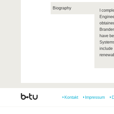
Biography
I comple
Enginee
obtaine
Branden
have be
Systems
include 
renewab
Kontakt
Impressum
D