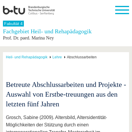
Startseite
Fakultät 4
Schließen
Fachgebiet Heil- und Rehapädagogik
Prof. Dr. paed. Marina Ney
Universität
Forschung
Studium
International
Weiterbildung
Transfer
Unileben
Die BTU
Aktuelle
Studienangebot
Internationales
Weiterbildungsangebote
Akademische
Unsere
Forschung
Profil
Fachkräfte
Werte
Struktur
Vor dem
Wissenschaftliche
Heil- und Rehapädagogik
Lehre
Abschlussarbeiten
Forschungsprofil
Studium
Aus dem
Weiterbildung
Wirtschafts-
Familie &
Karriere
Ausland
und
Dual
&
Förderung
Im
Kontakt
an die
Forschungskooperati
Career
Engagement
Studium
BTU
Wissenschaftlicher
Gründen
Sport &
Betreute Abschlussarbeiten und Projekte -
Partnerschaften
Nachwuchs
Nach
Mit der
an der
Gesundhei
&
dem
Auswahl von Erstbe-treuungen aus den
BTU ins
BTU
Strukturwandel
Studium
BTU &
Ausland
Innovative
Region
letzten fünf Jahren
Für
Transferprojekte
erleben
internationale
Lernen
Grosch, Sabine (2009). Altersbild, Altersidentität-
Studierende
Sie uns
Möglichkeiten der Stützung durch einen
Kontakt
kennen