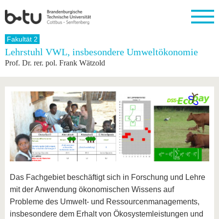
Startseite
Fakultät 2
Schließen
Lehrstuhl VWL, insbesondere Umweltökonomie
Prof. Dr. rer. pol. Frank Wätzold
Universität
Forschung
Studium
International
Weiterbildung
Transfer
Unileben
Die BTU
Aktuelle
Studienangebot
Internationales
Weiterbildungsangebote
Akademische
Unsere
Forschung
Profil
Fachkräfte
Werte
Struktur
Vor dem
Wissenschaftliche
Forschungsprofil
Studium
Aus dem
Weiterbildung
Wirtschafts-
Familie &
Karriere
Ausland
und
Dual
&
Förderung
Im
Kontakt
an die
Forschungskooperati
Career
Engagement
Studium
BTU
Wissenschaftlicher
Gründen
Sport &
Partnerschaften
Nachwuchs
Nach
Mit der
an der
Gesundhei
&
dem
BTU ins
BTU
Strukturwandel
Studium
BTU &
Ausland
Innovative
Region
Das Fachgebiet beschäftigt sich in Forschung und Lehre
Für
Transferprojekte
erleben
internationale
mit der Anwendung ökonomischen Wissens auf
Lernen
Studierende
Probleme des Umwelt- und Ressourcenmanagements,
Sie uns
Kontakt
kennen
insbesondere dem Erhalt von Ökosystemleistungen und