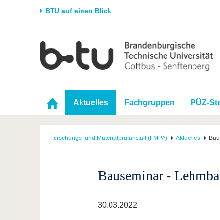
BTU auf einen Blick
Startseite
Universität
Forschung
Stud
Die BTU
Aktuelle Forschung
Stud
Struktur
Forschungsprofil
Vor 
Aktuelles
Fachgruppen
PÜZ-Ste
Karriere & Engagement
Förderung
Im S
Partnerschaften &
Wissenschaftlicher
Nach
Strukturwandel
Nachwuchs
Forschungs- und Materialprüfanstalt (FMPA)
Aktuelles
Bau
Bauseminar - Lehmba
30.03.2022