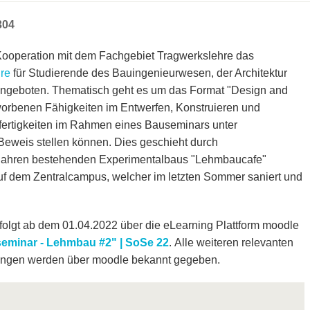
304
ooperation mit dem Fachgebiet Tragwerkslehre das
re
für Studierende des Bauingenieurwesen, der Architektur
ngeboten. Thematisch geht es um das Format "Design and
rworbenen Fähigkeiten im Entwerfen, Konstruieren und
fertigkeiten im Rahmen eines Bauseminars unter
Beweis stellen können. Dies geschieht durch
8 Jahren bestehenden Experimentalbaus "Lehmbaucafe"
 dem Zentralcampus, welcher im letzten Sommer saniert und
olgt ab dem 01.04.2022 über die eLearning Plattform moodle
eminar - Lehmbau #2" | SoSe 22
. Alle weiteren relevanten
ungen werden über moodle bekannt gegeben.