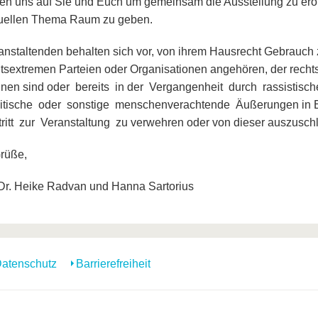
uen uns auf Sie und Euch um gemeinsam die Ausstellung zu erö
uellen Thema Raum zu geben.
anstaltenden behalten sich vor, von ihrem Hausrecht Gebrauc
htsextremen Parteien oder Organisationen angehören, der rech
nen sind oder bereits in der Vergangenheit durch rassistische
itische oder sonstige menschenverachtende Äußerungen in E
ritt zur Veranstaltung zu verwehren oder von dieser auszusch
rüße,
 Dr. Heike Radvan und Hanna Sartorius
atenschutz
Barrierefreiheit