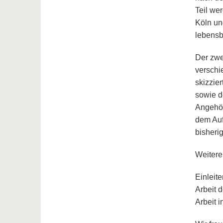
Teil we
Köln un
lebensb
Der zwe
verschi
skizzie
sowie d
Angehör
dem Auf
bisherig
Weitere
Einleit
Arbeit 
Arbeit 