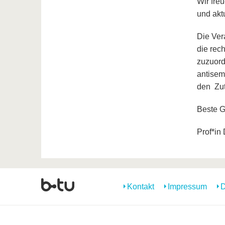
Wir fre
und akt
Die Ver
die rec
zuzuord
antisem
den Zut
Beste G
Prof*in
Kontakt
Impressum
D