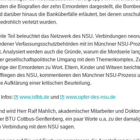
rden die Biografien der zehn Ermordeten dargestellt, die Bomb
d darüber hinaus die Banküberfälle erläutert, bei denen unsch
edrohlich verletzt wurden.
ite Teil beleuchtet das Netzwerk des NSU. Verbindungen neona
edener Verfassungsschutzbehörden mit im Münchner NSU-Pro
rt. Analysiert werden auch die Gründe, warum die Mordserie lan
er gesellschaftspolitische Umgang mit dem Themenkomplex.
ige der Ermordeten zu Wort. Eltern, Kinder und Witwen bericht
fliegen des NSU, kommentieren den Münchner NSU-Prozess un
e Aufklärung einer kritischen Beurteilung.
 Infos:
www.isfbb.de
und
www.opfer-des-nsu.de
end wird Herr Ralf Mahlich, akademischer Mitarbeiter und Doktora
der BTU Cottbus-Senftenberg, ein paar Worte u.a. zu der damali
in Verbindung mit dem NSU sagen.