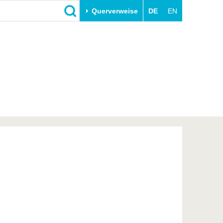
Querverweise
DE
EN
Schließen
Transfer
Unileben
e
Akademische Fachkräfte
Unsere Werte
Wirtschafts- und
Familie & Dual Career
Forschungskooperationen
Sport & Gesundheit
Gründen an der BTU
BTU & Region erleben
Innovative Transferprojekte
Lernen Sie uns kennen