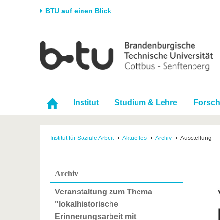
BTU auf einen Blick
Startseite
Universität
Forschung
Stud
Die BTU
Aktuelle Forschung
Stud
Struktur
Forschungsprofil
Vor 
Institut
Studium & Lehre
Forsc
Karriere & Engagement
Förderung
Im S
Partnerschaften &
Wissenschaftlicher
Nach
Strukturwandel
Nachwuchs
Institut für Soziale Arbeit
Aktuelles
Archiv
Ausstellung
Archiv
Veranstaltung zum Thema
"lokalhistorische
Erinnerungsarbeit mit