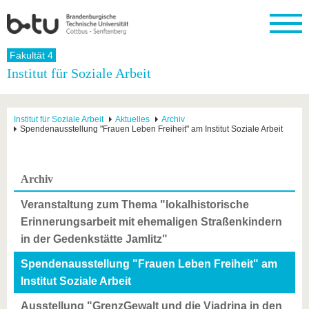
Startseite
Fakultät 4
Schließen
Institut für Soziale Arbeit
Universität
Forschung
Studium
International
Weiterbildung
Transfer
Unileben
Die BTU
Aktuelle
Studienangebot
Internationales
Weiterbildungsangebote
Akademische
Unsere
Institut für Soziale Arbeit
Aktuelles
Archiv
Forschung
Profil
Fachkräfte
Werte
Spendenausstellung "Frauen Leben Freiheit" am Institut Soziale Arbeit
Struktur
Vor dem
Wissenschaftliche
Forschungsprofil
Studium
Aus dem
Weiterbildung
Wirtschafts-
Familie &
Karriere
Ausland
und
Dual
&
Förderung
Im
Kontakt
an die
Forschungskooperati
Career
Archiv
Engagement
Studium
BTU
Wissenschaftlicher
Gründen
Sport &
Partnerschaften
Nachwuchs
Nach
Veranstaltung zum Thema "lokalhistorische
Mit der
an der
Gesundhei
&
dem
BTU ins
BTU
Erinnerungsarbeit mit ehemaligen Straßenkindern
Strukturwandel
Studium
BTU &
Ausland
Innovative
Region
in der Gedenkstätte Jamlitz"
Für
Transferprojekte
erleben
Spendenausstellung "Frauen Leben Freiheit" am
internationale
Lernen
Studierende
Institut Soziale Arbeit
Sie uns
Kontakt
kennen
Ausstellung "GrenzGewalt und die Viadrina in den