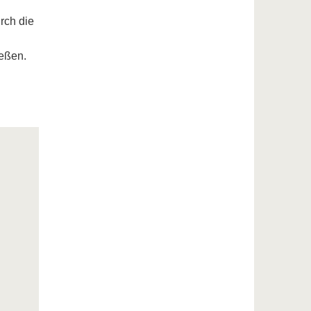
rch die
ießen.