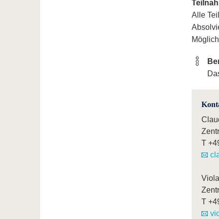
Teilna
Alle Te
Absolvi
Möglich
Be
Das
Kont
Clau
Zent
T
+4
cl
Viol
Zent
T
+4
vi