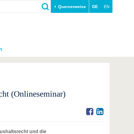
Querverweise
DE
EN
n
cht (Onlineseminar)
ushaltsrecht und die