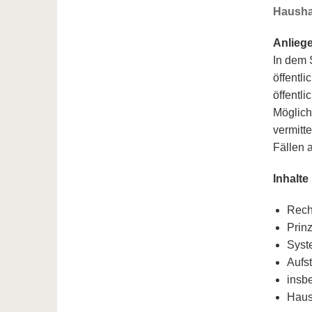
Hausha
Anlieg
In dem 
öffentl
öffentl
Möglich
vermitt
Fällen a
Inhalte
Rech
Prinz
Syst
Aufs
insb
Haus