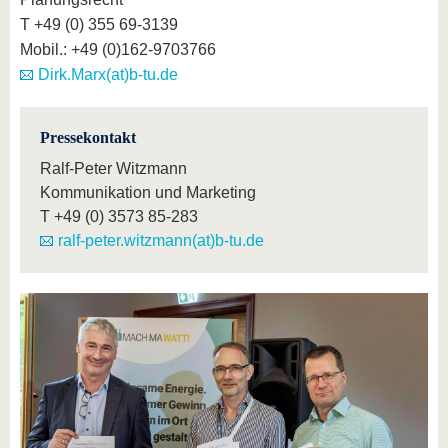
T +49 (0) 355 69-3139
Mobil.: +49 (0)162-9703766
Dirk.Marx(at)b-tu.de
Pressekontakt
Ralf-Peter Witzmann
Kommunikation und Marketing
T
+49 (0) 3573 85-283
ralf-peter.witzmann(at)b-tu.de