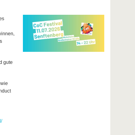
es
winnen,
s
d gute
owie
nduct
/