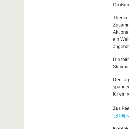
Großen
Thema i
Zusamme
Aktione
ein Wel
angebot
Die tei
Stimmun
Der Tag
spannen
für ein
Zur Fe
http
Kontak