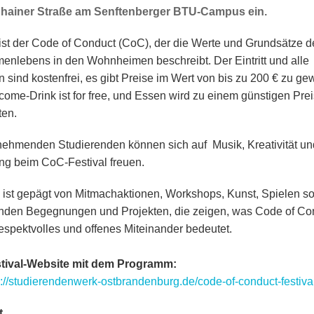
hainer Straße am Senftenberger BTU-Campus ein.
st der Code of Conduct (CoC), der die Werte und Grundsätze d
nlebens in den Wohnheimen beschreibt. Der Eintritt und alle
n sind kostenfrei, es gibt Preise im Wert von bis zu 200 € zu ge
come-Drink ist for free, und Essen wird zu einem günstigen Prei
en.
lnehmenden Studierenden können sich auf Musik, Kreativität un
g beim CoC-Festival freuen.
 ist gepägt von Mitmachaktionen, Workshops, Kunst, Spielen s
den Begegnungen und Projekten, die zeigen, was Code of Co
 respektvolles und offenes Miteinander bedeutet.
stival-Website mit dem Programm:
s://studierendenwerk-ostbrandenburg.de/code-of-conduct-festival
t