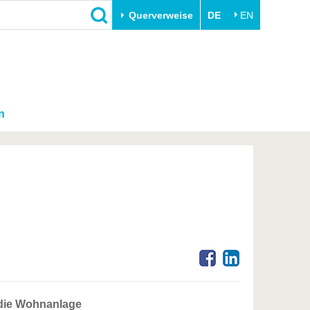
Querverweise
DE
EN
n
 die Wohnanlage