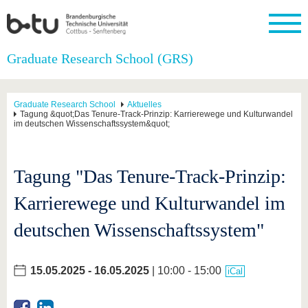
Startseite
Graduate Research School (GRS)
Schließen
Universität
Forschung
Studium
International
Weiterbildung
Transfer
Unileben
Graduate Research School
Aktuelles
Die BTU
Aktuelle
Studienangebot
Internationales
Weiterbildungsangebote
Akademische
Unsere
Tagung &quot;Das Tenure-Track-Prinzip: Karrierewege und Kulturwandel
im deutschen Wissenschaftssystem&quot;
Forschung
Profil
Fachkräfte
Werte
Struktur
Vor dem
Wissenschaftliche
Forschungsprofil
Studium
Aus dem
Weiterbildung
Wirtschafts-
Familie &
Karriere
Ausland
und
Dual
&
Förderung
Im
Kontakt
Tagung "Das Tenure-Track-Prinzip:
an die
Forschungskooperati
Career
Engagement
Studium
BTU
Wissenschaftlicher
Gründen
Sport &
Karrierewege und Kulturwandel im
Partnerschaften
Nachwuchs
Nach
Mit der
an der
Gesundhei
&
dem
BTU ins
BTU
Strukturwandel
Studium
BTU &
deutschen Wissenschaftssystem"
Ausland
Innovative
Region
Für
Transferprojekte
erleben
internationale
15.05.2025
-
16.05.2025
| 10:00 - 15:00
Lernen
iCal
Studierende
Sie uns
Kontakt
kennen