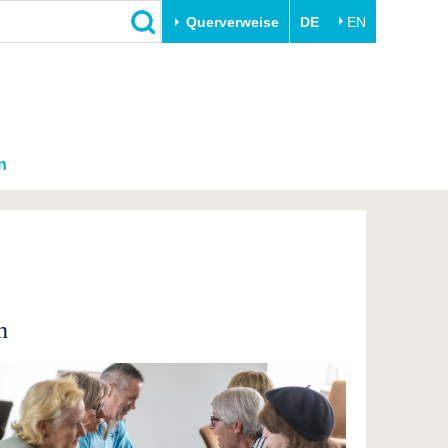
Querverweise
DE
EN
n
n