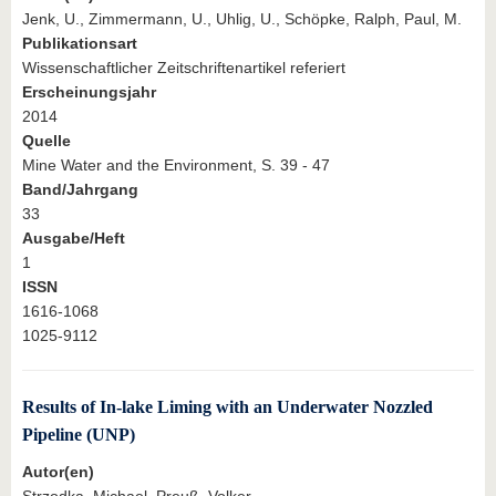
Jenk, U., Zimmermann, U., Uhlig, U., Schöpke, Ralph, Paul, M.
Publikationsart
Wissenschaftlicher Zeitschriftenartikel referiert
Erscheinungsjahr
2014
Quelle
Mine Water and the Environment, S. 39 - 47
Band/Jahrgang
33
Ausgabe/Heft
1
ISSN
1616-1068
1025-9112
Results of In-lake Liming with an Underwater Nozzled
Pipeline (UNP)
Autor(en)
Strzodka, Michael, Preuß, Volker