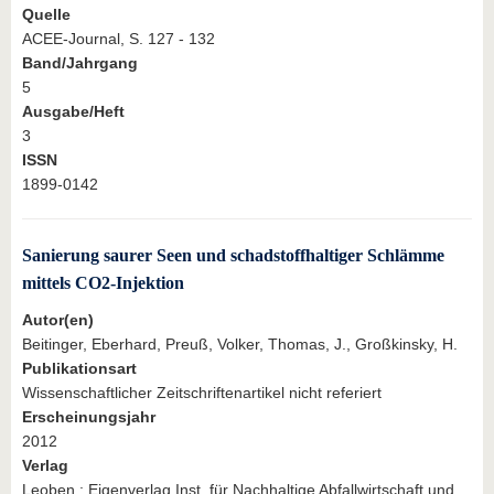
Quelle
ACEE-Journal, S. 127 - 132
Band/Jahrgang
5
Ausgabe/Heft
3
ISSN
1899-0142
Sanierung saurer Seen und schadstoffhaltiger Schlämme
mittels CO2-Injektion
Autor(en)
Beitinger, Eberhard, Preuß, Volker, Thomas, J., Großkinsky, H.
Publikationsart
Wissenschaftlicher Zeitschriftenartikel nicht referiert
Erscheinungsjahr
2012
Verlag
Leoben : Eigenverlag Inst. für Nachhaltige Abfallwirtschaft und