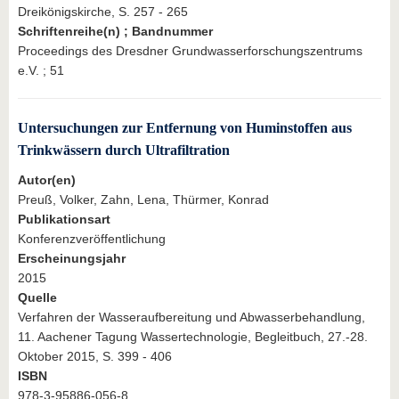
Dreikönigskirche, S. 257 - 265
Schriftenreihe(n) ; Bandnummer
Proceedings des Dresdner Grundwasserforschungszentrums
e.V. ; 51
Untersuchungen zur Entfernung von Huminstoffen aus
Trinkwässern durch Ultrafiltration
Autor(en)
Preuß, Volker, Zahn, Lena, Thürmer, Konrad
Publikationsart
Konferenzveröffentlichung
Erscheinungsjahr
2015
Quelle
Verfahren der Wasseraufbereitung und Abwasserbehandlung,
11. Aachener Tagung Wassertechnologie, Begleitbuch, 27.-28.
Oktober 2015, S. 399 - 406
ISBN
978-3-95886-056-8