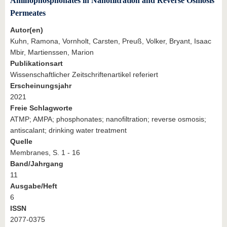
Aminophosphonates in Nanofiltration and Reverse Osmosis
Permeates
Autor(en)
Kuhn, Ramona, Vornholt, Carsten, Preuß, Volker, Bryant, Isaac
Mbir, Martienssen, Marion
Publikationsart
Wissenschaftlicher Zeitschriftenartikel referiert
Erscheinungsjahr
2021
Freie Schlagworte
ATMP; AMPA; phosphonates; nanofiltration; reverse osmosis;
antiscalant; drinking water treatment
Quelle
Membranes, S. 1 - 16
Band/Jahrgang
11
Ausgabe/Heft
6
ISSN
2077-0375