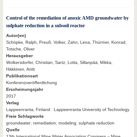
Control of the remediation of anoxic AMD groundwater by
sulphate reduction in a subsoil reactor
Autor(en)
Schöpke, Ralph, Preuß, Volker, Zahn, Lena, Thürmer, Konrad,
Totsche, Oliver
Herausgeber
Wolkersdorfer, Christian, Sartz, Lotta, Sillanpää, Mikka,
Häkkinen, Antti
Publikationsart
Konferenzveröffentlichung
Erscheinungsjahr
2017
Verlag
Lappeenranta, Finland : Lappeenranta University of Technology
Freie Schlagworte
groundwater; remediation; modeling; sulphate reduction
Quelle
13th International Mine Water Association Congress – Mine