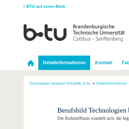
BTU auf einen Blick
Startseite
Universität
Forschung
Stud
Die BTU
Aktuelle Forschung
Stud
Struktur
Forschungsprofil
Vor 
Karriere & Engagement
Förderung
Im S
Detailinformationen
Kontakt
Fa
Partnerschaften &
Wissenschaftlicher
Nach
Strukturwandel
Nachwuchs
Technologien biogener Rohstoffe, B.Sc.
Detailinformationen
Berufsbild Technologien 
Die Rohstoffbasis wandelt sich, die Ing