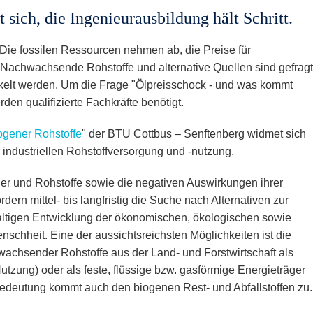
 sich, die Ingenieurausbildung hält Schritt.
Die fossilen Ressourcen nehmen ab, die Preise für
 Nachwachsende Rohstoffe und alternative Quellen sind gefragt
elt werden. Um die Frage "Ölpreisschock - und was kommt
en qualifizierte Fachkräfte benötigt.
ogener Rohstoffe
" der BTU Cottbus – Senftenberg widmet sich
industriellen Rohstoffversorgung und -nutzung.
äger und Rohstoffe sowie die negativen Auswirkungen ihrer
ern mittel- bis langfristig die Suche nach Alternativen zur
altigen Entwicklung der ökonomischen, ökologischen sowie
schheit. Eine der aussichtsreichsten Möglichkeiten ist die
wachsender Rohstoffe aus der Land- und Forstwirtschaft als
 Nutzung) oder als feste, flüssige bzw. gasförmige Energieträger
edeutung kommt auch den biogenen Rest- und Abfallstoffen zu.