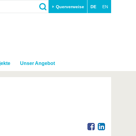
Querverweise
DE
EN
Schließen
Transfer
Unileben
e
Akademische Fachkräfte
Unsere Werte
Wirtschafts- und
Familie & Dual Career
Forschungskooperationen
jekte
Unser Angebot
Sport & Gesundheit
Gründen an der BTU
BTU & Region erleben
Innovative Transferprojekte
Lernen Sie uns kennen