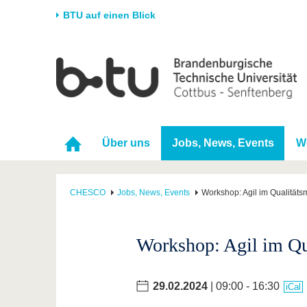
BTU auf einen Blick
Startseite
Universität
Forschung
Stud
Die BTU
Aktuelle Forschung
Stud
Struktur
Forschungsprofil
Vor 
Über uns
Jobs, News, Events
W
Karriere & Engagement
Förderung
Im S
Partnerschaften &
Wissenschaftlicher
Nach
Strukturwandel
Nachwuchs
CHESCO
Jobs, News, Events
Workshop: Agil im Qualitä
Workshop: Agil im Q
29.02.2024
| 09:00 - 16:30
iCal