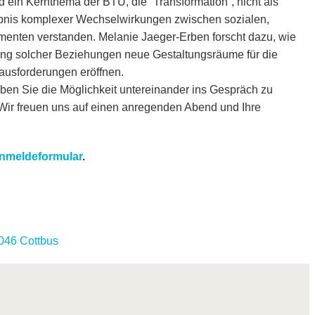
d ein Kernthema der BTU, die “Transformation”, nicht als
ebnis komplexer Wechselwirkungen zwischen sozialen,
lementen verstanden. Melanie Jaeger-Erben forscht dazu, wie
tung solcher Beziehungen neue Gestaltungsräume für die
rausforderungen eröffnen.
ben Sie die Möglichkeit untereinander ins Gespräch zu
ir freuen uns auf einen anregenden Abend und Ihre
nmeldeformular
.
046 Cottbus