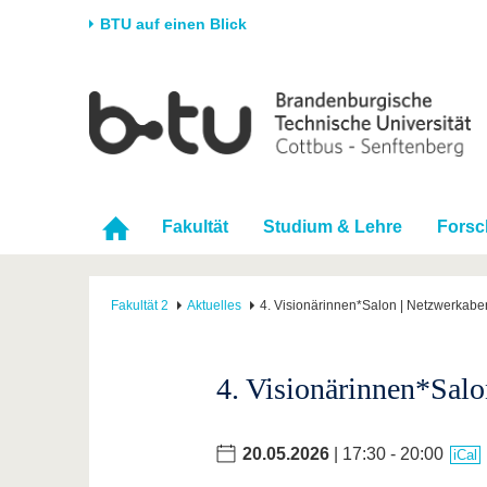
BTU auf einen Blick
Startseite
Universität
Forschung
Stud
Die BTU
Aktuelle Forschung
Stud
Struktur
Forschungsprofil
Vor 
Fakultät
Studium & Lehre
Fors
Karriere & Engagement
Förderung
Im S
Partnerschaften &
Wissenschaftlicher
Nach
Strukturwandel
Nachwuchs
Fakultät 2
Aktuelles
4. Visionärinnen*Salon | Netzwerkabe
4. Visionärinnen*Salo
20.05.2026
| 17:30 - 20:00
iCal