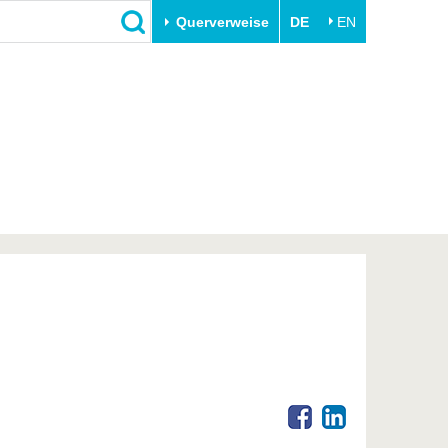
Querverweise
DE
EN
Schließen
Transfer
Unileben
e
Akademische Fachkräfte
Unsere Werte
Wirtschafts- und
Familie & Dual Career
Forschungskooperationen
Sport & Gesundheit
Gründen an der BTU
BTU & Region erleben
Innovative Transferprojekte
Lernen Sie uns kennen