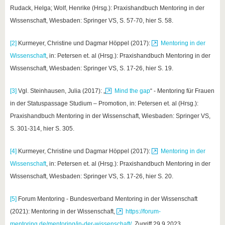
Rudack, Helga; Wolf, Henrike (Hrsg.): Praxishandbuch Mentoring in der
Wissenschaft, Wiesbaden: Springer VS, S. 57-70, hier S. 58.
[2]
Kurmeyer, Christine und Dagmar Höppel (2017):
Mentoring in der
Wissenschaft
, in: Petersen et. al (Hrsg.): Praxishandbuch Mentoring in der
Wissenschaft, Wiesbaden: Springer VS, S. 17-26, hier S. 19.
[3]
Vgl. Steinhausen, Julia (2017): „
Mind the gap
“ - Mentoring für Frauen
in der Statuspassage Studium – Promotion, in: Petersen et. al (Hrsg.):
Praxishandbuch Mentoring in der Wissenschaft, Wiesbaden: Springer VS,
S. 301-314, hier S. 305.
[4]
Kurmeyer, Christine und Dagmar Höppel (2017):
Mentoring in der
Wissenschaft
, in: Petersen et. al (Hrsg.): Praxishandbuch Mentoring in der
Wissenschaft, Wiesbaden: Springer VS, S. 17-26, hier S. 20.
[5]
Forum Mentoring - Bundesverband Mentoring in der Wissenschaft
(2021): Mentoring in der Wissenschaft,
https://forum-
mentoring.de/mentoring/in-der-wissenschaft/
, Zugriff 29.9.2023.