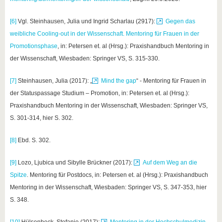
[6]
Vgl.
Steinhausen, Julia und Ingrid Scharlau (2917):
Gegen das
weibliche Cooling-out in der Wissenschaft. Mentoring für Frauen in der
Promotionsphase
, in: Petersen et. al (Hrsg.): Praxishandbuch Mentoring in
der Wissenschaft, Wiesbaden: Springer VS, S. 315-330.
[7]
Steinhausen, Julia (2017): „
Mind the gap
“ - Mentoring für Frauen in
der Statuspassage Studium – Promotion, in: Petersen et. al (Hrsg.):
Praxishandbuch Mentoring in der Wissenschaft, Wiesbaden: Springer VS,
S. 301-314, hier S. 302.
[8]
Ebd. S. 302.
[9]
Lozo, Ljubica und Sibylle Brückner (2017):
Auf dem Weg an die
Spitze
. Mentoring für Postdocs, in: Petersen et. al (Hrsg.): Praxishandbuch
Mentoring in der Wissenschaft, Wiesbaden: Springer VS, S. 347-353, hier
S. 348.