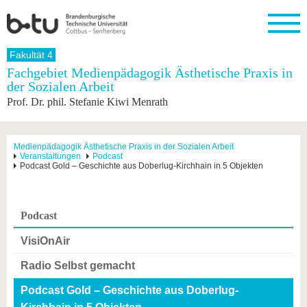
Startseite
Fakultät 4
Schließen
Fachgebiet Medienpädagogik Ästhetische Praxis in
der Sozialen Arbeit
Universität
Forschung
Studium
International
Weiterbildung
Transfer
Unileben
Prof. Dr. phil. Stefanie Kiwi Menrath
Die BTU
Aktuelle
Studienangebot
Internationales
Weiterbildungsangebote
Akademische
Unsere
Forschung
Profil
Fachkräfte
Werte
Struktur
Vor dem
Wissenschaftliche
Forschungsprofil
Studium
Aus dem
Weiterbildung
Wirtschafts-
Familie &
Medienpädagogik Ästhetische Praxis in der Sozialen Arbeit
Karriere
Veranstaltungen
Podcast
Ausland
und
Dual
&
Förderung
Im
Kontakt
Podcast Gold – Geschichte aus Doberlug-Kirchhain in 5 Objekten
an die
Forschungskooperati
Career
Engagement
Studium
BTU
Wissenschaftlicher
Gründen
Sport &
Partnerschaften
Nachwuchs
Nach
Mit der
an der
Gesundhei
&
dem
Podcast
BTU ins
BTU
Strukturwandel
Studium
BTU &
Ausland
Innovative
Region
VisiOnAir
Für
Transferprojekte
erleben
internationale
Radio Selbst gemacht
Lernen
Studierende
Sie uns
Podcast Gold – Geschichte aus Doberlug-
Kontakt
kennen