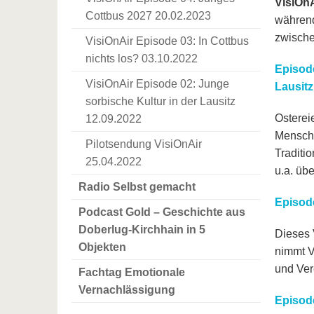
VisiOnA
Cottbus 2027 20.02.2023
während
zwische
VisiOnAir Episode 03: In Cottbus
nichts los? 03.10.2022
Episode
VisiOnAir Episode 02: Junge
Lausitz
sorbische Kultur in der Lausitz
Ostereie
12.09.2022
Mensche
Pilotsendung VisiOnAir
Traditio
25.04.2022
u.a. üb
Radio Selbst gemacht
Episode
Podcast Gold – Geschichte aus
Doberlug-Kirchhain in 5
Dieses 
Objekten
nimmt V
und Ver
Fachtag Emotionale
Vernachlässigung
Episode