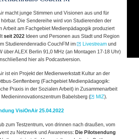
ir macht junge Stimmen und Visionen aus und für
 hörbar. Die Sendereihe wird von Studierenden der
n Arbeit am Fachgebiet Medienpädagogik produziert
lt
seit 2022
Ideen und Personen aus Stadt und Region
im Studierendenradio CouchFM im
Livestream
und
 über ALEX Berlin 91,0 MHz (an Montagen 17-18 Uhr)
nschließend hier als Podcastversion.
r ist ein Projekt der Medienwerkstatt Kultur an der
tbus-Senftenberg (Fachgebiet Medienpädagogik:
sche Praxis in der Sozialen Arbeit) in Zusammenarbeit
 Medieninnovationszentrum Babelsberg (
MIZ
).
ndung VisiOnAir 25.04.2022
b zum Testzentrum, von drinnen nach draußen, vom
vent zu Netzwerk und Awareness:
Die Pilotsendung