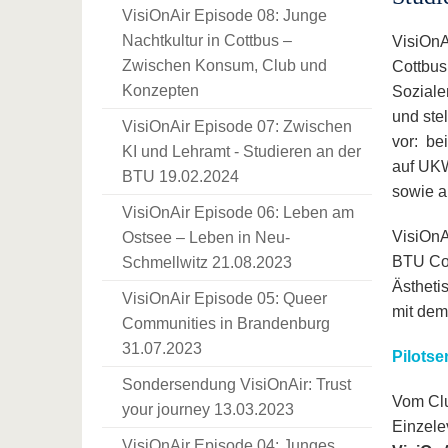
VisiOnAir Episode 08: Junge
Nachtkultur in Cottbus –
VisiOnA
Zwischen Konsum, Club und
Cottbus
Konzepten
Soziale
und stel
VisiOnAir Episode 07: Zwischen
vor: be
KI und Lehramt - Studieren an der
auf UKW
BTU 19.02.2024
sowie a
VisiOnAir Episode 06: Leben am
VisiOnAi
Ostsee – Leben in Neu-
BTU Cot
Schmellwitz 21.08.2023
Ästheti
VisiOnAir Episode 05: Queer
mit dem
Communities in Brandenburg
31.07.2023
Pilotse
Sondersendung VisiOnAir: Trust
Vom Clu
your journey 13.03.2023
Einzele
VisiOnAir Episode 04: Junges