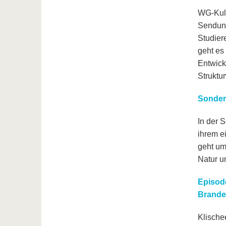
WG-Kult
Sendung
Studier
geht es
Entwick
Struktu
Sonders
In der 
ihrem e
geht um
Natur u
Episode
Brande
Klische