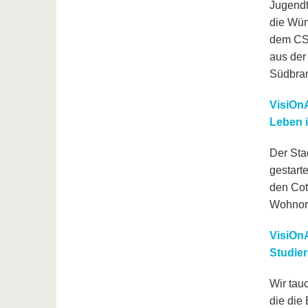
Jugendt
die Wün
dem CSD
aus der
Südbra
VisiOnA
Leben 
Der Sta
gestart
den Cot
Wohnort
VisiOnA
Studie
Wir tauc
die die