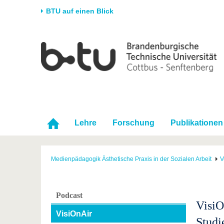
BTU auf einen Blick
Startseite
Universität
Forschung
Stud
Die BTU
Aktuelle Forschung
Stud
Struktur
Forschungsprofil
Vor 
Karriere & Engagement
Förderung
Im S
Partnerschaften &
Wissenschaftlicher
Nach
Lehre
Forschung
Publikationen
Strukturwandel
Nachwuchs
Medienpädagogik Ästhetische Praxis in der Sozialen Arbeit
V
Podcast
VisiO
VisiOnAir
Stud