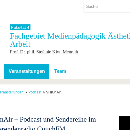
Fakultät 4
Fachgebiet Medienpädagogik Ästhetis
ium
International
Weiterbildung
Arbeit
ienangebot
Internationales Profil
Weiterbildungsangebot
Prof. Dr. phil. Stefanie Kiwi Menrath
dem Studium
Aus dem Ausland an die BTU
Wissenschaftliche
Weiterbildung
tudium
Mit der BTU ins Ausland
Kontakt
 dem Studium
Für internationale
Veranstaltungen
Team
Studierende
Kontakt
eranstaltungen
Podcast
VisiOnAir
nAir – Podcast und Sendereihe im
ierendenradio CouchFM