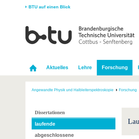
BTU auf einen Blick
Startseite
Universität
Forschung
Stud
Die BTU
Aktuelle Forschung
Stud
Struktur
Forschungsprofil
Vor 
Karriere & Engagement
Förderung
Im S
Aktuelles
Lehre
Forschung
Partnerschaften &
Wissenschaftlicher
Nach
Strukturwandel
Nachwuchs
Angewandte Physik und Halbleiterspektroskopie
Forschung
Dissertationen
Lau
laufende
abgeschlossene