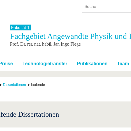
Fakultät 1
Fachgebiet Angewandte Physik und H
ium
International
Weiterbildung
Prof. Dr. rer. nat. habil. Jan Ingo Flege
ienangebot
Internationales Profil
Weiterbildungsangebot
dem Studium
Aus dem Ausland an die BTU
Wissenschaftliche
Weiterbildung
tudium
Mit der BTU ins Ausland
Preise
Technologietransfer
Publikationen
Team
Kontakt
 dem Studium
Für internationale
Studierende
Kontakt
Dissertationen
laufende
fende Dissertationen