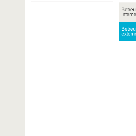
Betreu
interne
Betreu
extern