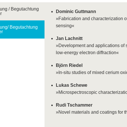
ung / Begutachtung
Dominic Guttmann
r
»Fabrication and characterization o
sensing«
ung/ Begutachtung
er
Jan Lachnitt
»Development and applications of su
low-energy electron diffraction«
Björn Riedel
»In-situ studies of mixed cerium ox
Lukas Schewe
»Microspectroscopic characterizati
Rudi Tschammer
»Novel materials and coatings for 