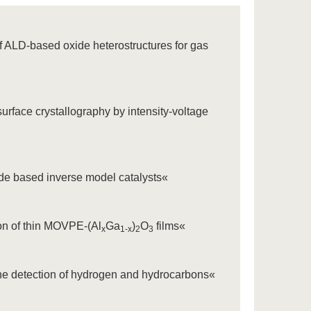
f ALD-based oxide heterostructures for gas
rface crystallography by intensity-voltage
ide based inverse model catalysts«
on of thin MOVPE-(Al
Ga
)
O
films«
x
1-x
2
3
the detection of hydrogen and hydrocarbons«