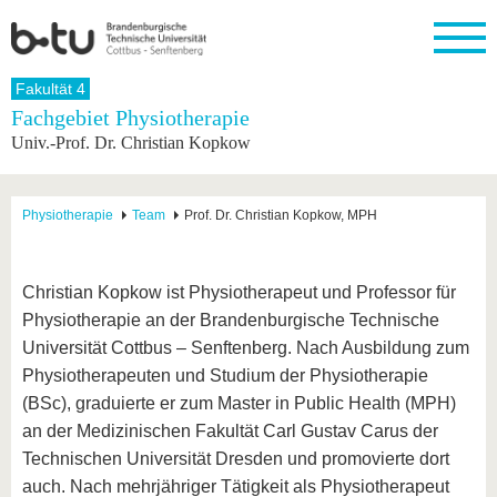
Startseite
Fakultät 4
Schließen
Fachgebiet Physiotherapie
Univ.-Prof. Dr. Christian Kopkow
Universität
Forschung
Studium
International
Weiterbildung
Transfer
Unileben
Die BTU
Aktuelle
Studienangebot
Internationales
Weiterbildungsangebote
Akademische
Unsere
Forschung
Profil
Fachkräfte
Werte
Struktur
Vor dem
Wissenschaftliche
Physiotherapie
Team
Prof. Dr. Christian Kopkow, MPH
Forschungsprofil
Studium
Aus dem
Weiterbildung
Wirtschafts-
Familie &
Karriere
Ausland
und
Dual
&
Förderung
Im
Kontakt
an die
Forschungskooperati
Career
Engagement
Studium
Christian Kopkow ist Physiotherapeut und Professor für
BTU
Wissenschaftlicher
Gründen
Sport &
Physiotherapie an der Brandenburgische Technische
Partnerschaften
Nachwuchs
Nach
Mit der
an der
Gesundhei
&
dem
Universität Cottbus – Senftenberg. Nach Ausbildung zum
BTU ins
BTU
Strukturwandel
Studium
BTU &
Ausland
Physiotherapeuten und Studium der Physiotherapie
Innovative
Region
(BSc), graduierte er zum Master in Public Health (MPH)
Für
Transferprojekte
erleben
internationale
an der Medizinischen Fakultät Carl Gustav Carus der
Lernen
Studierende
Sie uns
Technischen Universität Dresden und promovierte dort
Kontakt
kennen
auch. Nach mehrjähriger Tätigkeit als Physiotherapeut