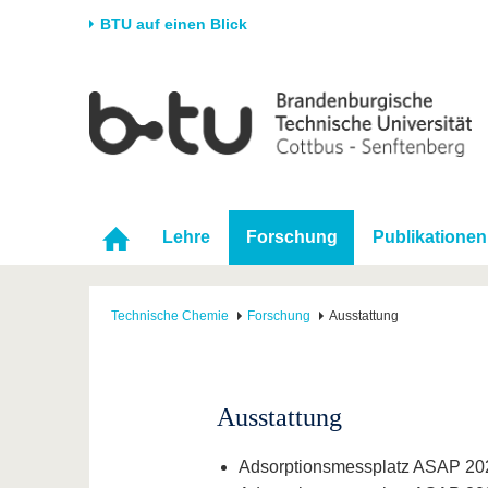
BTU auf einen Blick
Startseite
Universität
Forschung
Stud
Die BTU
Aktuelle Forschung
Stud
Struktur
Forschungsprofil
Vor 
Karriere & Engagement
Förderung
Im S
Lehre
Forschung
Publikationen
Partnerschaften &
Wissenschaftlicher
Nach
Strukturwandel
Nachwuchs
Technische Chemie
Forschung
Ausstattung
Ausstattung
Adsorptionsmessplatz ASAP 202