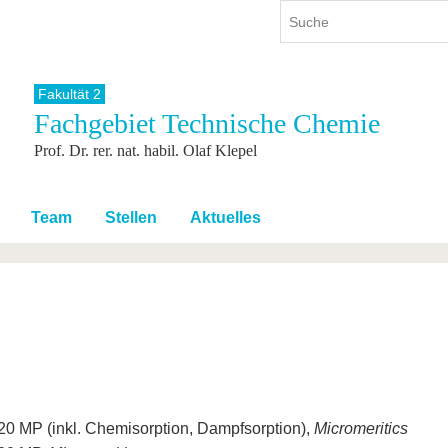
Fakultät 2
Fachgebiet Technische Chemie
ium
International
Weiterbildung
Prof. Dr. rer. nat. habil. Olaf Klepel
ienangebot
Internationales Profil
Weiterbildungsangebot
dem Studium
Aus dem Ausland an die BTU
Wissenschaftliche
Weiterbildung
tudium
Mit der BTU ins Ausland
Team
Stellen
Aktuelles
Kontakt
 dem Studium
Für internationale
Studierende
Kontakt
0 MP (inkl. Chemisorption, Dampfsorption),
Micromeritics