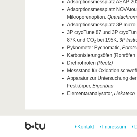
Adsorptionsmessplatz ASAP 20
Adsorptionsmessplatz NOVAtouc
Mikroporenoption,
Quantachrom
Adsorptionsmessplatz 3P micro
3P cryoTune 87 und 3P cryoTun
87K und CO
bei 195K,
3P Inst
2
Pyknometer Pycnomatic,
Porote
Karbonisierungsöfen (Rohröfen 
Drehrohrofen
(Reetz)
Messstand für Oxidation schwefli
Apparatur zur Untersuchung der
Festkörper,
Eigenbau
Elementaranalysator,
Hekatech
Kontakt
Impressum
D