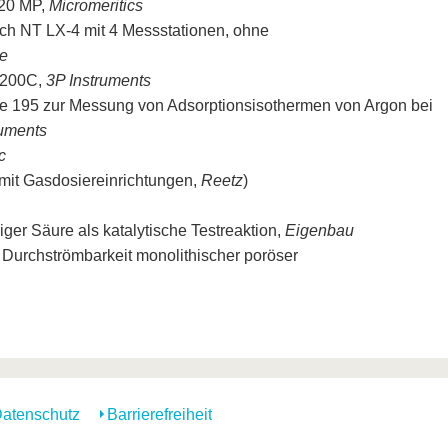
20 MP,
Micromeritics
h NT LX-4 mit 4 Messstationen, ohne
e
 200C,
3P Instruments
e 195 zur Messung von Adsorptionsisothermen von Argon bei
ruments
c
mit Gasdosiereinrichtungen,
Reetz
)
ger Säure als katalytische Testreaktion,
Eigenbau
 Durchströmbarkeit monolithischer poröser
atenschutz
Barrierefreiheit