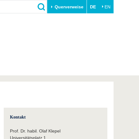
Querverweise
DE
EN
Schließen
Transfer
Unileben
e
Akademische Fachkräfte
Unsere Werte
Wirtschafts- und
Familie & Dual Career
Forschungskooperationen
Sport & Gesundheit
Gründen an der BTU
BTU & Region erleben
Innovative Transferprojekte
Lernen Sie uns kennen
Kontakt
Prof. Dr. habil. Olaf Klepel
Universitätsplatz 1