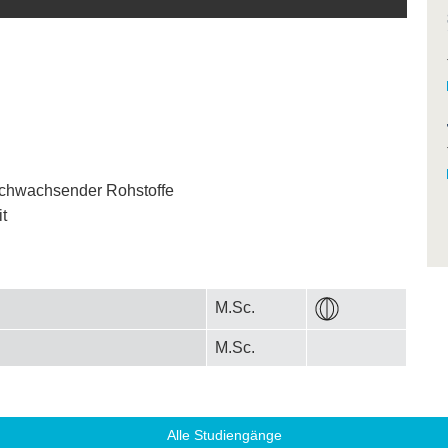
achwachsender Rohstoffe
it
M.Sc.
M.Sc.
Alle Studiengänge