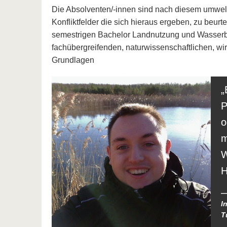
Die Absolventen/-innen sind nach diesem umwelt
Konfliktfelder die sich hieraus ergeben, zu beurt
semestrigen Bachelor Landnutzung und Wasserbew
fachübergreifenden, naturwissenschaftlichen, wir
Grundlagen
P
o
m
W
H
I
T