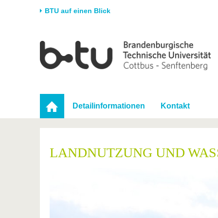
BTU auf einen Blick
Startseite
Universität
Forschung
Stud
Die BTU
Aktuelle Forschung
Stud
Struktur
Forschungsprofil
Vor 
Karriere & Engagement
Förderung
Im S
Detailinformationen
Kontakt
Partnerschaften &
Wissenschaftlicher
Nach
Strukturwandel
Nachwuchs
LANDNUTZUNG UND WAS