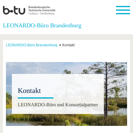
Startseite
LEONARDO-Büro Brandenburg
Schließen
Universität
Forschung
Studium
International
Weiterbildung
Transfer
Unileben
LEONARDO-Büro Brandenburg
Kontakt
Die BTU
Aktuelle
Studienangebot
Internationales
Weiterbildungsangebote
Akademische
Unsere
Forschung
Profil
Fachkräfte
Werte
Struktur
Vor dem
Wissenschaftliche
Forschungsprofil
Studium
Aus dem
Weiterbildung
Wirtschafts-
Familie &
Karriere
Ausland
und
Dual
&
Förderung
Im
Kontakt
an die
Forschungskooperati
Career
Engagement
Studium
BTU
Wissenschaftlicher
Gründen
Sport &
Partnerschaften
Nachwuchs
Nach
Mit der
an der
Gesundhei
Kontakt
&
dem
BTU ins
BTU
Strukturwandel
Studium
BTU &
Ausland
Innovative
Region
LEONARDO-Büro und Konsortialpartner
Für
Transferprojekte
erleben
internationale
Lernen
Studierende
Sie uns
Kontakt
kennen