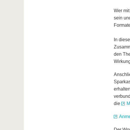
Wer mit
sein un
Formate
In dies
Zusamme
den The
Wirkung
Anschli
Sparkas
erhalte
verbund
die
M
Anme
Der Wor