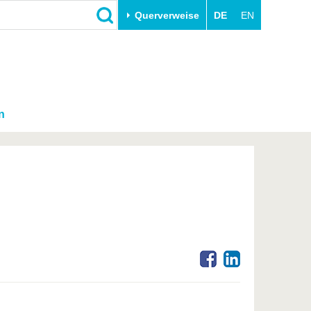
Querverweise
DE
EN
n