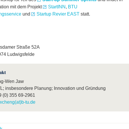
tion mit dem Projekt
StartINN
,
BTU
ngsservice
und
Startup Revier EAST
statt.
tsdamer Straße 52A
74 Ludwigsfelde
akt
ng-Wen Jaw
; insbesondere Planung; Innovation und Gründung
9 (0) 355 69-2961
wcheng(at)b-tu.de
k