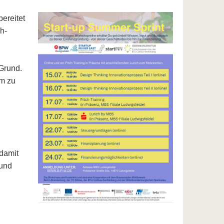
ereitet
h-
 Grund.
m zu
damit
 und