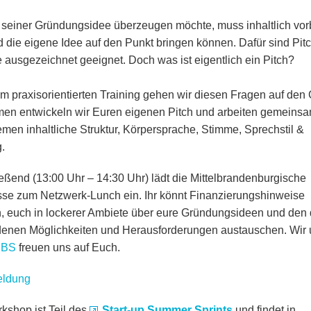
 seiner Gründungsidee überzeugen möchte, muss inhaltlich vorb
d die eigene Idee auf den Punkt bringen können. Dafür sind Pitc
 ausgezeichnet geeignet. Doch was ist eigentlich ein Pitch?
em praxisorientierten Training gehen wir diesen Fragen auf den
n entwickeln wir Euren eigenen Pitch und arbeiten gemeinsa
men inhaltliche Struktur, Körpersprache, Stimme, Sprechstil &
.
eßend (13:00 Uhr – 14:30 Uhr) lädt die Mittelbrandenburgische
se zum Netzwerk-Lunch ein. Ihr könnt Finanzierungshinweise
n, euch in lockerer Ambiete über eure Gründungsideen und den 
enen Möglichkeiten und Herausforderungen austauschen. Wir
BS
freuen uns auf Euch.
ldung
kshop ist Teil des
Start-up Summer Sprints
und
findet in