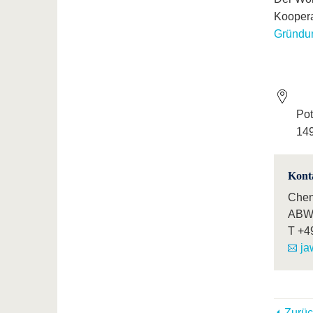
Koopera
Gründu
Po
149
Kont
Che
ABWL
T
+4
ja
Zurüc