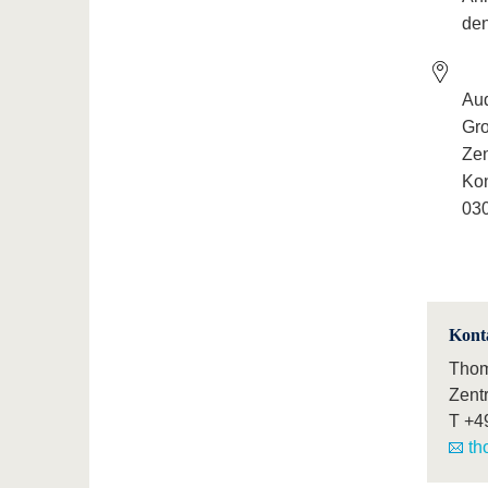
den
Au
Gro
Ze
Kon
030
Kont
Thom
Zent
T
+4
th