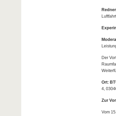
Redner:
Luftfahr
Experim
Modera
Leistun
Der Vor
Raumfah
Weiterf
Ort: B
4, 0304
Zur Vo
Vom 15.