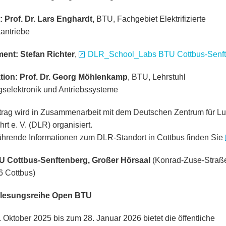
 Prof. Dr. Lars Enghardt,
BTU, Fachgebiet Elektrifizierte
tantriebe
ent: Stefan Richter
,
DLR_School_Labs BTU Cottbus-Senf
tion: Prof. Dr. Georg Möhlenkamp
, BTU, Lehrstuhl
gselektronik und Antriebssysteme
trag wird in Zusammenarbeit mit dem Deutschen Zentrum für Luf
rt e. V. (DLR) organisiert.
ührende Informationen zum DLR-Standort in Cottbus finden Sie
TU Cottbus-Senftenberg, Großer Hörsaal
(Konrad-Zuse-Straß
6 Cottbus)
rlesungsreihe Open BTU
 Oktober 2025 bis zum 28. Januar 2026 bietet die öffentliche