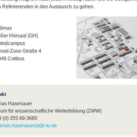
 Referierenden in den Austausch zu gehen.
dimax
ßer Hörsaal (GH)
ntralcampus
rad-Zuse-Straße 4
46 Cottbus
akt
as Hasenauer
rum für wissenschaftliche Weiterbildung (ZWW)
9 (0) 355 69-3680
omas.hasenauer(at)b-tu.de