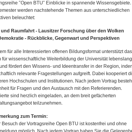
ngsreihe "Open BTU" Einblicke in spannende Wissensgebiete.
emester werden nachstehende Themen aus unterschiedlichen
tiven beleuchtet:
- und Raumfahrt - Lausitzer Forschung über den Wolken
Demokratie - Rückblicke, Gegenwart und Perspektiven
em für alle Interessierten offenen Bildungsformat unterstützt das
 für wissenschaftliche Weiterbildung der Universität lebenslan
und fördert den Wissens- und Ideentransfer in der Region, inde
chaftlich relevante Fragestellungen aufgreift. Dabei kooperiert 
eren Hochschulen und Institutionen. Nach jedem Vortrag besteh
heit für Fragen und den Austausch mit den Referierenden.
sierte sind herzlich eingeladen, an dem breit gefächerten
altungsangebot teilzunehmen.
merkung zum Termin:
 Besuch der Vortragsreihe Open BTU ist kostenfrei und ohne
eldung möglich. Nach jedem Vortrag haben Sie die Gelegenhei