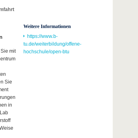
mfahrt
Weitere Informationen
https://www.b-
en
tu.de/weiterbildung/offene-
 Sie mit
hochschule/open-btu
 Zentrum
ten
en Sie
ment
erungen
nen in
_Lab
stoff
 Weise