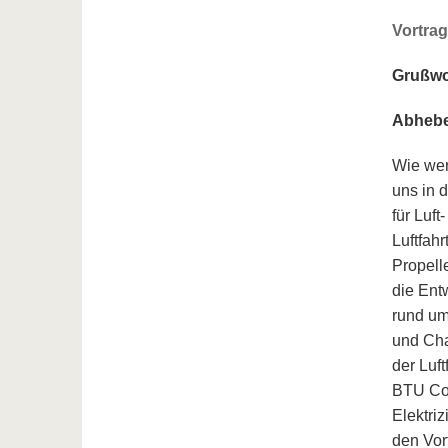
Vortra
Grußwor
Abheben
Wie werd
uns in 
für Luf
Luftfah
Propell
die Ent
rund um
und Cha
der Luf
BTU Cot
Elektri
den Vor