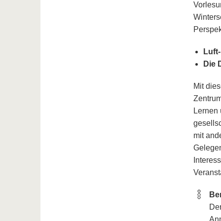
Vorlesu
Winters
Perspek
Luft
Die 
Mit dies
Zentrum
Lernen 
gesells
mit and
Gelegen
Interes
Veranst
Be
Der
Anm