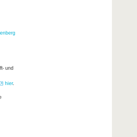
tenberg
t- und
hier
.
e