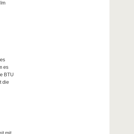
 Im
ges
m es
die BTU
t die
t mit