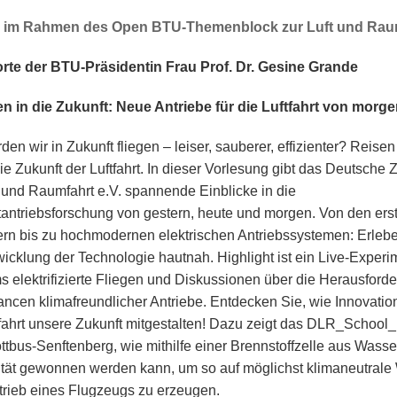
g im Rahmen des Open BTU-Themenblock zur Luft und Rau
te der BTU-Präsidentin Frau Prof. Dr. Gesine Grande
 in die Zukunft: Neue Antriebe für die Luftfahrt von morg
en wir in Zukunft fliegen – leiser, sauberer, effizienter? Reisen
die Zukunft der Luftfahrt. In dieser Vorlesung gibt das Deutsche
t- und Raumfahrt e.V. spannende Einblicke in die
rtantriebsforschung von gestern, heute und morgen. Von den ers
ern bis zu hochmodernen elektrischen Antriebssystemen: Erleb
wicklung der Technologie hautnah. Highlight ist ein Live-Experi
s elektrifizierte Fliegen und Diskussionen über die Herausford
ncen klimafreundlicher Antriebe. Entdecken Sie, wie Innovatio
tfahrt unsere Zukunft mitgestalten! Dazu zeigt das DLR_School
tbus-Senftenberg, wie mithilfe einer Brennstoffzelle aus Wasser
zität gewonnen werden kann, um so auf möglichst klimaneutrale
trieb eines Flugzeugs zu erzeugen.