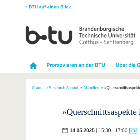
BTU auf einen Blick
Startseite
Universität
Forschung
Stud
Die BTU
Aktuelle Forschung
Stud
Struktur
Forschungsprofil
Vor 
Promovieren an der BTU
Über die 
Karriere & Engagement
Förderung
Im S
Partnerschaften &
Wissenschaftlicher
Nach
Strukturwandel
Nachwuchs
Graduate Research School
Aktuelles
»Querschnittsaspekte 
»Querschnittsaspekte i
14.05.2025
| 15:30 - 17:00
iCal