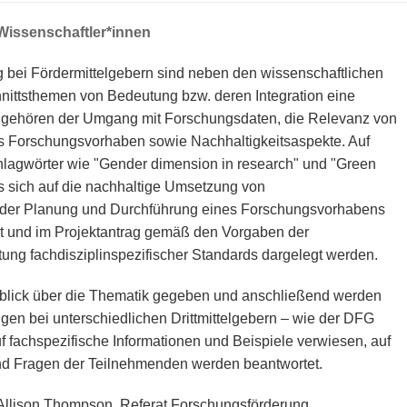
 Wissenschaftler*innen
ng bei Fördermittelgebern sind neben den wissenschaftlichen
ittsthemen von Bedeutung bzw. deren Integration eine
u gehören der Umgang mit Forschungsdaten, die Relevanz von
das Forschungsvorhaben sowie Nachhaltigkeitsaspekte. Auf
lagwörter wie "Gender dimension in research" und "Green
s sich auf die nachhaltige Umsetzung von
ei der Planung und Durchführung eines Forschungsvorhabens
igt und im Projektantrag gemäß den Vorgaben der
ung fachdisziplinspezifischer Standards dargelegt werden.
rblick über die Thematik gegeben und anschließend werden
ngen bei unterschiedlichen Drittmittelgebern – wie der DFG
uf fachspezifische Informationen und Beispiele verwiesen, auf
nd Fragen der Teilnehmenden werden beantwortet.
 Allison Thompson, Referat Forschungsförderung