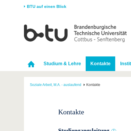
BTU auf einen Blick
Startseite
Universität
Forschung
Stud
Die BTU
Aktuelle Forschung
Stud
Struktur
Forschungsprofil
Vor 
Karriere & Engagement
Förderung
Im S
Studium & Lehre
Kontakte
Insti
Partnerschaften &
Wissenschaftlicher
Nach
Strukturwandel
Nachwuchs
Soziale Arbeit, M.A. - auslaufend
Kontakte
Kontakte
Studiengangsleitung