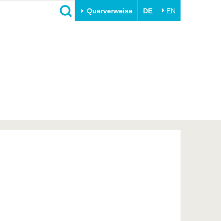
Querverweise
DE
EN
Schließen
Transfer
Unileben
e
Akademische Fachkräfte
Unsere Werte
Wirtschafts- und
Familie & Dual Career
Forschungskooperationen
Sport & Gesundheit
Gründen an der BTU
BTU & Region erleben
Innovative Transferprojekte
Lernen Sie uns kennen