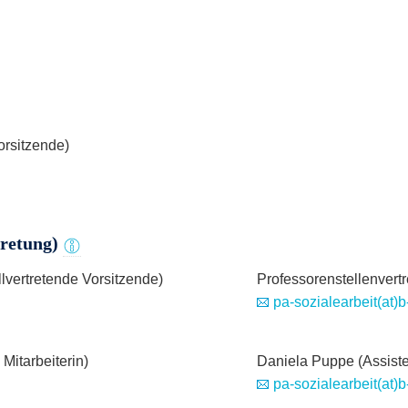
orsitzende)
tretung)
llvertretende Vorsitzende)
Professorenstellenvertre
pa-sozialearbeit(at)b
itarbeiterin)
Daniela Puppe (Assiste
pa-sozialearbeit(at)b