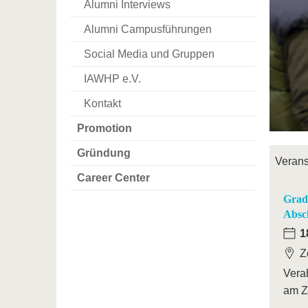
Alumni Interviews
Alumni Campusführungen
Social Media und Gruppen
IAWHP e.V.
Kontakt
Promotion
Gründung
Verans
Career Center
Grad
Absc
1
Z
Vera
am Z