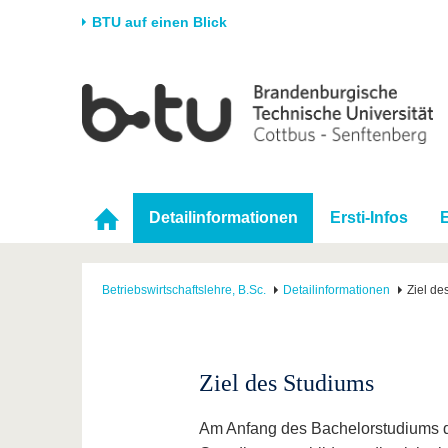
BTU auf einen Blick
Startseite
Universität
Forschung
Stud
Die BTU
Aktuelle Forschung
Stud
Struktur
Forschungsprofil
Vor 
Karriere & Engagement
Förderung
Im S
Detailinformationen
Ersti-Infos
Partnerschaften &
Wissenschaftlicher
Nach
Strukturwandel
Nachwuchs
Betriebswirtschaftslehre, B.Sc.
Detailinformationen
Ziel de
Ziel des Studiums
Am Anfang des Bachelorstudiums der