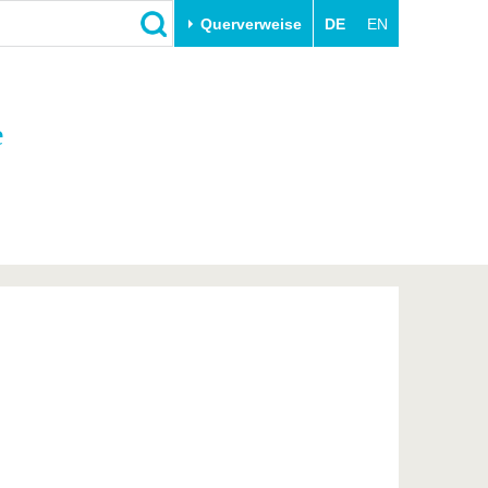
Querverweise
DE
EN
Schließen
e
Transfer
Unileben
e
Akademische Fachkräfte
Unsere Werte
Wirtschafts- und
Familie & Dual Career
Forschungskooperationen
Sport & Gesundheit
Gründen an der BTU
BTU & Region erleben
Innovative Transferprojekte
Lernen Sie uns kennen