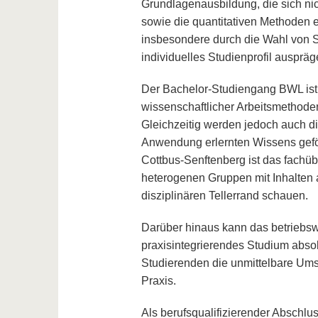
Grundlagenausbildung, die sich ni
sowie die quantitativen Methoden 
insbesondere durch die Wahl von S
individuelles Studienprofil auspräg
Der Bachelor-Studiengang BWL ist f
wissenschaftlicher Arbeitsmethoden
Gleichzeitig werden jedoch auch die
Anwendung erlernten Wissens gefö
Cottbus-Senftenberg ist das fachü
heterogenen Gruppen mit Inhalten 
disziplinären Tellerrand schauen.
Darüber hinaus kann das betriebswi
praxisintegrierendes Studium abso
Studierenden die unmittelbare Ums
Praxis.
Als berufsqualifizierender Abschl