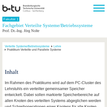
Startseite
Fakultät 1
Schließen
Fachgebiet Verteilte Systeme/Betriebssysteme
Prof. Dr.-Ing. Jörg Nolte
Universität
Forschung
Studium
International
Weiterbildung
Transfer
Unileben
Die BTU
Aktuelle
Studienangebot
Internationales
Weiterbildungsangebote
Akademische
Unsere
Forschung
Profil
Fachkräfte
Werte
Struktur
Vor dem
Wissenschaftliche
Verteilte Systeme/Betriebssysteme
Lehre
Praktikum Verteilte und Parallele Systeme
Forschungsprofil
Studium
Aus dem
Weiterbildung
Wirtschafts-
Familie &
Karriere
Ausland
und
Dual
&
Förderung
Im
Kontakt
an die
Forschungskooperati
Career
Engagement
Studium
BTU
Wissenschaftlicher
Gründen
Sport &
Partnerschaften
Nachwuchs
Nach
Inhalt
Mit der
an der
Gesundhei
&
dem
BTU ins
BTU
Strukturwandel
Studium
BTU &
Ausland
Innovative
Region
Im Rahmen des Praktikums wird auf dem PC-Cluster des
Für
Transferprojekte
erleben
Lehrstuhls ein verteilter gemeinsamer Speicher
internationale
Lernen
entwickelt. Dabei sollen markierte Speicherbereiche auf
Studierende
Sie uns
allen Knoten des verteilten Systems abgeglichen werden
Kontakt
kennen
und Schreiboperationen eines Knotens für alle Knoten