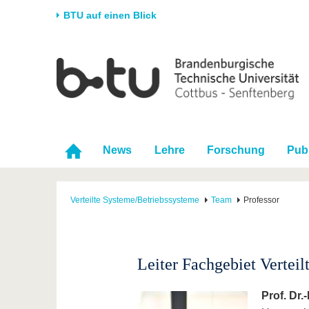
BTU auf einen Blick
Startseite
Universität
Forschung
Stud
Die BTU
Aktuelle Forschung
Stud
Struktur
Forschungsprofil
Vor 
Karriere & Engagement
Förderung
Im S
News
Lehre
Forschung
Pub
Partnerschaften &
Wissenschaftlicher
Nach
Strukturwandel
Nachwuchs
Verteilte Systeme/Betriebssysteme
Team
Professor
Leiter Fachgebiet Vertei
Prof. Dr.