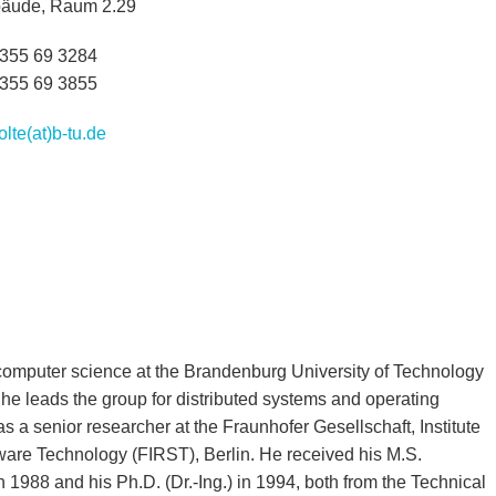
äude, Raum 2.29
 355 69 3284
 355 69 3855
olte(at)b-tu.de
r computer science at the Brandenburg University of Technology
e leads the group for distributed systems and operating
as a senior researcher at the Fraunhofer Gesellschaft, Institute
ware Technology (FIRST), Berlin. He received his M.S.
n 1988 and his Ph.D. (Dr.-Ing.) in 1994, both from the Technical