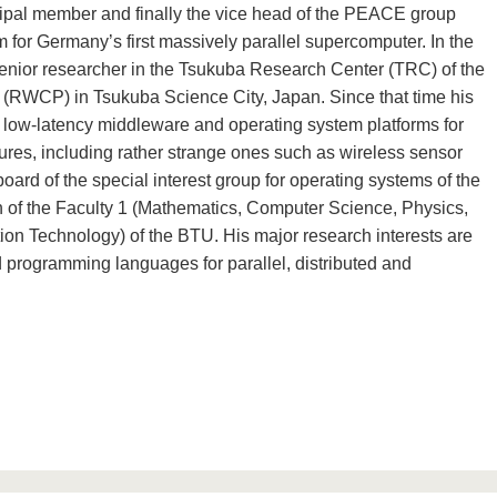
ncipal member and finally the vice head of the PEACE group
 for Germany’s first massively parallel supercomputer. In the
enior researcher in the Tsukuba Research Center (TRC) of the
(RWCP) in Tsukuba Science City, Japan. Since that time his
 low-latency middleware and operating system platforms for
ctures, including rather strange ones such as wireless sensor
oard of the special interest group for operating systems of the
n of the Faculty 1 (Mathematics, Computer Science, Physics,
ion Technology) of the BTU. His major research interests are
programming languages for parallel, distributed and