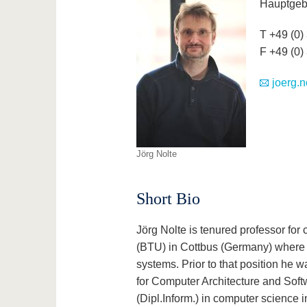
Hauptgeb
T +49 (0)
F +49 (0)
joerg.n
Jörg Nolte
Short Bio
Jörg Nolte is tenured professor fo
(BTU) in Cottbus (Germany) where h
systems. Prior to that position he w
for Computer Architecture and Soft
(Dipl.Inform.) in computer science i