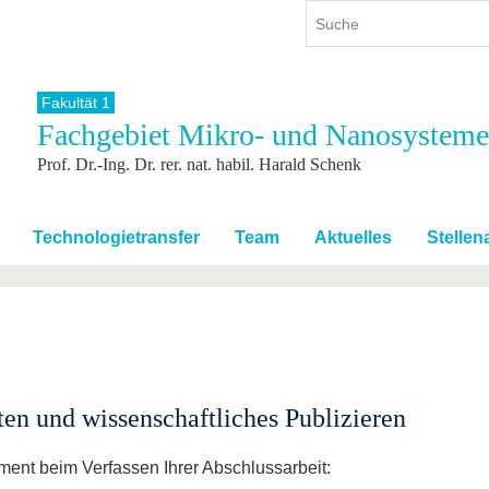
Fakultät 1
Fachgebiet Mikro- und Nanosysteme
ium
International
Weiterbildung
Prof. Dr.-Ing. Dr. rer. nat. habil. Harald Schenk
ienangebot
Internationales Profil
Weiterbildungsangebot
dem Studium
Aus dem Ausland an die BTU
Wissenschaftliche
Weiterbildung
tudium
Mit der BTU ins Ausland
Technologietransfer
Team
Aktuelles
Stelle
Kontakt
 dem Studium
Für internationale
Studierende
Kontakt
ten und wissenschaftliches Publizieren
ment beim Verfassen Ihrer Abschlussarbeit: