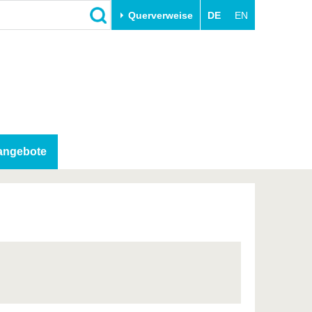
Querverweise
DE
EN
Schließen
Transfer
Unileben
e
Akademische Fachkräfte
Unsere Werte
Wirtschafts- und
Familie & Dual Career
Forschungskooperationen
Sport & Gesundheit
nangebote
Gründen an der BTU
BTU & Region erleben
Innovative Transferprojekte
Lernen Sie uns kennen