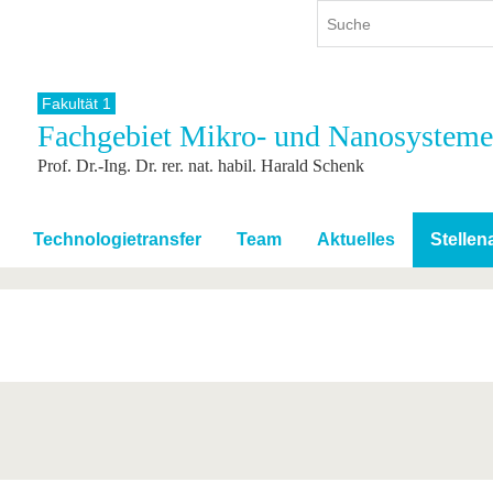
Fakultät 1
Fachgebiet Mikro- und Nanosysteme
ium
International
Weiterbildung
Prof. Dr.-Ing. Dr. rer. nat. habil. Harald Schenk
ienangebot
Internationales Profil
Weiterbildungsangebot
dem Studium
Aus dem Ausland an die BTU
Wissenschaftliche
Weiterbildung
tudium
Mit der BTU ins Ausland
Technologietransfer
Team
Aktuelles
Stelle
Kontakt
 dem Studium
Für internationale
Studierende
Kontakt