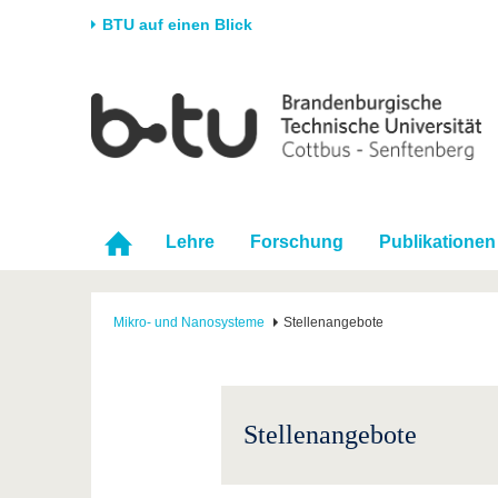
BTU auf einen Blick
Startseite
Universität
Forschung
Stud
Die BTU
Aktuelle Forschung
Stud
Struktur
Forschungsprofil
Vor 
Karriere & Engagement
Förderung
Im S
Lehre
Forschung
Publikationen
Partnerschaften &
Wissenschaftlicher
Nach
Strukturwandel
Nachwuchs
Mikro- und Nanosysteme
Stellenangebote
Stellenangebote