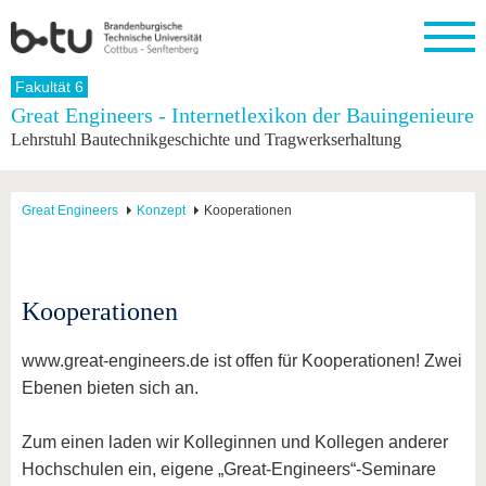
Startseite
Fakultät 6
Schließen
Great Engineers - Internetlexikon der Bauingenieure
Lehrstuhl Bautechnikgeschichte und Tragwerkserhaltung
Universität
Forschung
Studium
International
Weiterbildung
Transfer
Unileben
Die BTU
Aktuelle
Studienangebot
Internationales
Weiterbildungsangebote
Akademische
Unsere
Forschung
Profil
Fachkräfte
Werte
Struktur
Vor dem
Wissenschaftliche
Great Engineers
Konzept
Kooperationen
Forschungsprofil
Studium
Aus dem
Weiterbildung
Wirtschafts-
Familie &
Karriere
Ausland
und
Dual
&
Förderung
Im
Kontakt
an die
Forschungskooperati
Career
Engagement
Studium
BTU
Wissenschaftlicher
Gründen
Sport &
Kooperationen
Partnerschaften
Nachwuchs
Nach
Mit der
an der
Gesundhei
&
dem
BTU ins
BTU
Strukturwandel
Studium
BTU &
www.great-engineers.de ist offen für Kooperationen! Zwei
Ausland
Innovative
Region
Ebenen bieten sich an.
Für
Transferprojekte
erleben
internationale
Lernen
Studierende
Zum einen laden wir Kolleginnen und Kollegen anderer
Sie uns
Kontakt
kennen
Hochschulen ein, eigene „Great-Engineers“-Seminare