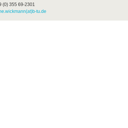
9 (0) 355 69-2301
ne.wickmann(at)b-tu.de