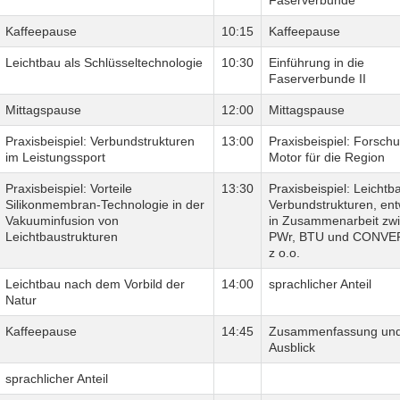
Kaffeepause
10:15
Kaffeepause
Leichtbau als Schlüsseltechnologie
10:30
Einführung in die
Faserverbunde II
Mittagspause
12:00
Mittagspause
Praxisbeispiel: Verbundstrukturen
13:00
Praxisbeispiel: Forschu
im Leistungssport
Motor für die Region
Praxisbeispiel: Vorteile
13:30
Praxisbeispiel: Leichtb
Silikonmembran-Technologie in der
Verbundstrukturen, ent
Vakuuminfusion von
in Zusammenarbeit zw
Leichtbaustrukturen
PWr, BTU und CONVER
z o.o.
Leichtbau nach dem Vorbild der
14:00
sprachlicher Anteil
Natur
Kaffeepause
14:45
Zusammenfassung un
Ausblick
sprachlicher Anteil