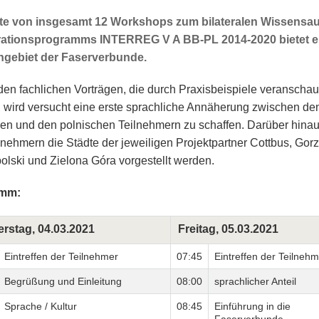
ste von insgesamt 12 Workshops zum bilateralen Wissens
ationsprogramms INTERREG V A BB-PL 2014-2020 bietet ei
gebiet der Faserverbunde.
en fachlichen Vorträgen, die durch Praxisbeispiele veranschaul
 wird versucht eine erste sprachliche Annäherung zwischen de
en und den polnischen Teilnehmern zu schaffen. Darüber hinau
lnehmern die Städte der jeweiligen Projektpartner Cottbus, Gor
olski und Zielona Góra vorgestellt werden.
amm:
rstag, 04.03.2021
Freitag, 05.03.2021
Eintreffen der Teilnehmer
07:45
Eintreffen der Teilneh
Begrüßung und Einleitung
08:00
sprachlicher Anteil
Sprache / Kultur
08:45
Einführung in die
Faserverbunde