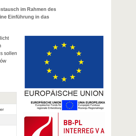
austausch im Rahmen des
ne Einführung in das
icht
n
s sollen
zów
mer