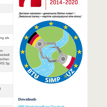
ng als
au-
wickelt
ischen
IS Sp.
d
Downloads
Workshopflyer Deutsch