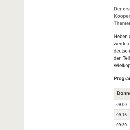
Der er
Kooper
Themen
Neben d
werden,
deutsch
den Tei
Wielkop
Progr
Donne
09:00
09:15
09:30