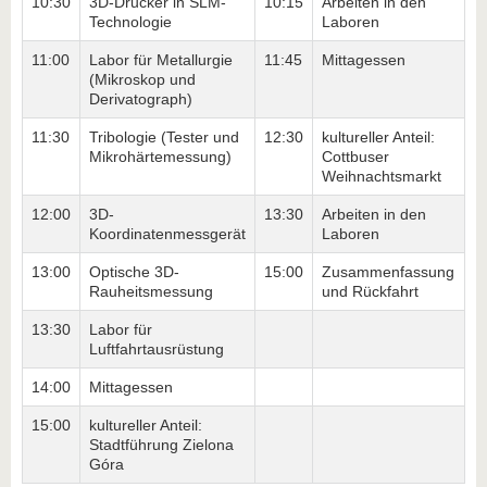
10:30
3D-Drucker in SLM-
10:15
Arbeiten in den
Technologie
Laboren
11:00
Labor für Metallurgie
11:45
Mittagessen
(Mikroskop und
Derivatograph)
11:30
Tribologie (Tester und
12:30
kultureller Anteil:
Mikrohärtemessung)
Cottbuser
Weihnachtsmarkt
12:00
3D-
13:30
Arbeiten in den
Koordinatenmessgerät
Laboren
13:00
Optische 3D-
15:00
Zusammenfassung
Rauheitsmessung
und Rückfahrt
13:30
Labor für
Luftfahrtausrüstung
14:00
Mittagessen
15:00
kultureller Anteil:
Stadtführung Zielona
Góra