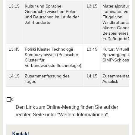
13:15
Kultur und Sprache:
13:15
Materialprüfung 
Gespräche zwischen Polen
Laminaten versch
und Deutschen im Laufe der
Flügel von
Jahrhunderte
Windkraftanlage
älteren Generat
Beispiel eines
Fußgängerbrück
13:45
Polski Klaster Technologii
13:45
Kultur: Virtueller
Kompozytowych (Polnischer
Spaziergang dur
Cluster für
SIMP-Schloss in
Verbundwerkstofftechnologie)
14:15
Zusammenfassung des
14:15
Zusammenfassu
Tages
Ausblick
Den Link zum Online-Meeting finden Sie auf der
rechten Seite unter "Weitere Informationen".
Kontakt