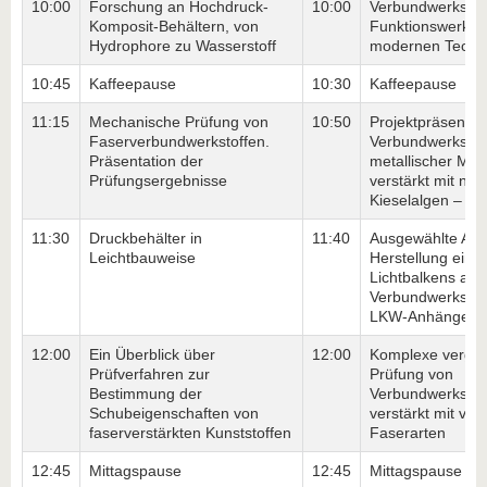
10:00
Forschung an Hochdruck-
10:00
Verbundwerkstoff
Komposit-Behältern, von
Funktionswerksto
Hydrophore zu Wasserstoff
modernen Techn
10:45
Kaffeepause
10:30
Kaffeepause
11:15
Mechanische Prüfung von
10:50
Projektpräsentat
Faserverbundwerkstoffen.
Verbundwerkstoff
Präsentation der
metallischer Matr
Prüfungsergebnisse
verstärkt mit nat
Kieselalgen – M
11:30
Druckbehälter in
11:40
Ausgewählte Asp
Leichtbauweise
Herstellung eine
Lichtbalkens aus
Verbundwerkstoff
LKW-Anhänger.
12:00
Ein Überblick über
12:00
Komplexe vergle
Prüfverfahren zur
Prüfung von
Bestimmung der
Verbundwerkstof
Schubeigenschaften von
verstärkt mit ve
faserverstärkten Kunststoffen
Faserarten
12:45
Mittagspause
12:45
Mittagspause