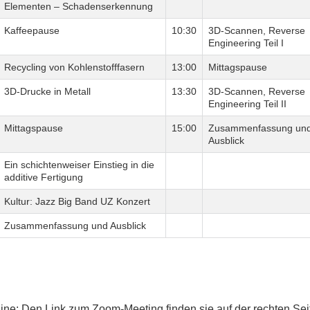
Elementen – Schadenserkennung
Kaffeepause
10:30
3D-Scannen, Reverse
Engineering Teil I
Recycling von Kohlenstofffasern
13:00
Mittagspause
3D-Drucke in Metall
13:30
3D-Scannen, Reverse
Engineering Teil II
Mittagspause
15:00
Zusammenfassung un
Ausblick
Ein schichtenweiser Einstieg in die
additive Fertigung
Kultur: Jazz Big Band UZ Konzert
Zusammenfassung und Ausblick
ine: Den Link zum Zoom-Meeting finden sie auf der rechten Sei