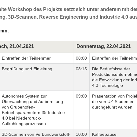
ite Workshop des Projekts setzt sich unter anderem mit d
ng, 3D-Scannen, Reverse Engineering und Industrie 4.0 au
amm:
och, 21.04.2021
Donnerstag, 22.04.2021
Eintreffen der Teilnehmer
08:00
Eintreffen der Teilneh
Begrüßung und Einleitung
08:15
Die Bedürfnisse der
Produktionsunternehm
die Entwicklung der Ind
4.0-Technologie
Autonomes System zur
09:00
Präsentation von Proje
Überwachung und Aufbereitung
die von UZ-Studenten
von Grubenofen-
durchgeführt wurden
Betriebsparametern für Industrie
4.0 bei Niederdruck-
Aufkohlungsprozessen
3D-Scannen von Verbundwerkstoff-
10:00
Kaffeepause