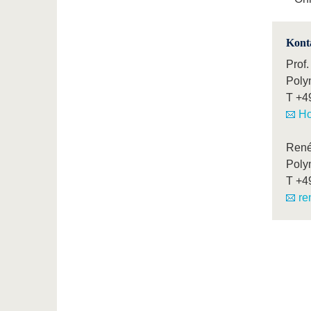
Kont
Prof.
Poly
T
+4
Ho
Ren
Poly
T
+4
re