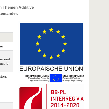
en Themen Additive
seinander.
mer
en und
ustrie
kten,