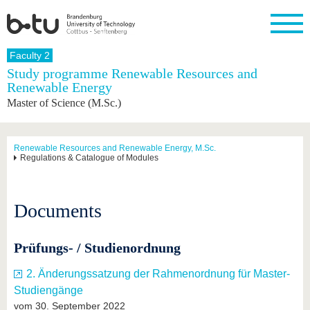
Homepage
Faculty 2
Close
Study programme Renewable Resources and
Renewable Energy
University
Research
Study
International
Continuing
Transfer
University
Master of Science (M.Sc.)
Education
life
The BTU
Current
Study
International
Academic
research
program
Profile
professionals
Our
Structure
values
Research
Before
From
Business
Renewable Resources and Renewable Energy, M.Sc.
Career &
Regulations & Catalogue of Modules
Profile
studying
abroad to
and
Family &
Commitment
BTU
research
Dual
Research
During
collaborations
Career
Partnerships
Support
studies
Going
&
Documents
abroad
Founding
Sport &
structural
Young
After
with BTU
at the
Health
change
Academics
Graduation
BTU
International
Experienc
Prüfungs- / Studienordnung
Students
Innovative
BTU &
transfer
Region
News
2. Änderungssatzung der Rahmenordnung für Master-
projects
Studiengänge
Contacts
Get to
vom 30. September 2022