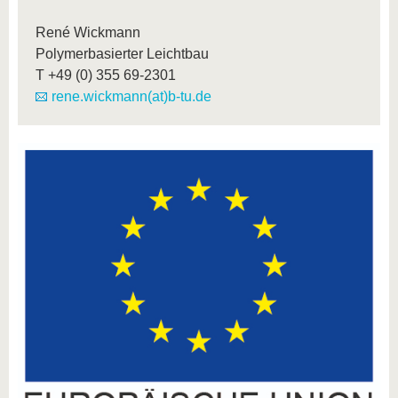
René Wickmann
Polymerbasierter Leichtbau
T
+49 (0) 355 69-2301
rene.wickmann(at)b-tu.de