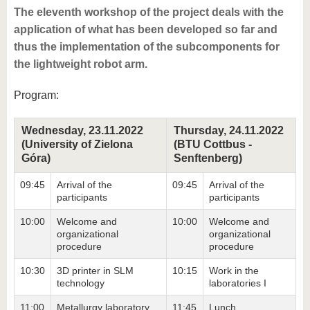
The eleventh workshop of the project deals with the
application of what has been developed so far and
thus the implementation of the subcomponents for
the lightweight robot arm.
Program:
Wednesday, 23.11.2022
Thursday, 24.11.2022
(University of Zielona
(BTU Cottbus -
Góra)
Senftenberg)
09:45
Arrival of the
09:45
Arrival of the
participants
participants
10:00
Welcome and
10:00
Welcome and
organizational
organizational
procedure
procedure
10:30
3D printer in SLM
10:15
Work in the
technology
laboratories I
11:00
Metallurgy laboratory
11:45
Lunch