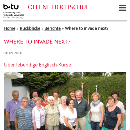
OFFENE HOCHSCHULE
Home
»
Rückblicke
»
Berichte
»
Where to invade next?
WHERE TO INVADE NEXT?
16.09.2016
Über lebendige Englisch-Kurse