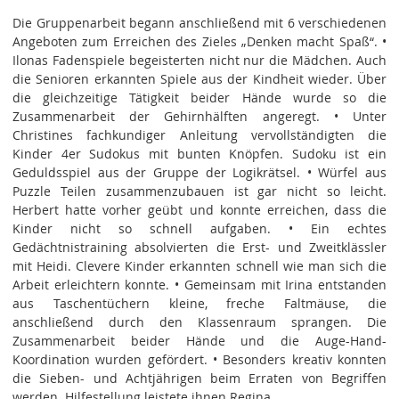
Die Gruppenarbeit begann anschließend mit 6 verschiedenen
Angeboten zum Erreichen des Zieles „Denken macht Spaß“. •
Ilonas Fadenspiele begeisterten nicht nur die Mädchen. Auch
die Senioren erkannten Spiele aus der Kindheit wieder. Über
die gleichzeitige Tätigkeit beider Hände wurde so die
Zusammenarbeit der Gehirnhälften angeregt. • Unter
Christines fachkundiger Anleitung vervollständigten die
Kinder 4er Sudokus mit bunten Knöpfen. Sudoku ist ein
Geduldsspiel aus der Gruppe der Logikrätsel. • Würfel aus
Puzzle Teilen zusammenzubauen ist gar nicht so leicht.
Herbert hatte vorher geübt und konnte erreichen, dass die
Kinder nicht so schnell aufgaben. • Ein echtes
Gedächtnistraining absolvierten die Erst- und Zweitklässler
mit Heidi. Clevere Kinder erkannten schnell wie man sich die
Arbeit erleichtern konnte. • Gemeinsam mit Irina entstanden
aus Taschentüchern kleine, freche Faltmäuse, die
anschließend durch den Klassenraum sprangen. Die
Zusammenarbeit beider Hände und die Auge-Hand-
Koordination wurden gefördert. • Besonders kreativ konnten
die Sieben- und Achtjährigen beim Erraten von Begriffen
werden. Hilfestellung leistete ihnen Regina.