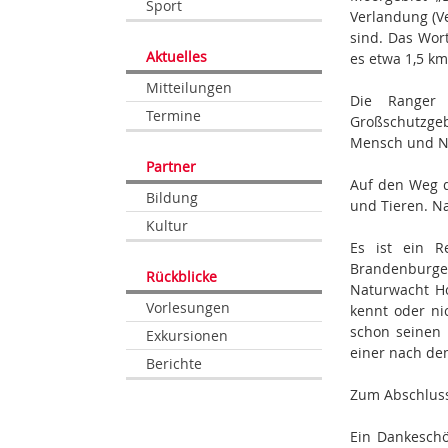
Sport
Verlandung (V
sind. Das Wor
Aktuelles
es etwa 1,5 km
Mitteilungen
Die Ranger 
Termine
Großschutzgeb
Mensch und N
Partner
Auf den Weg d
Bildung
und Tieren. N
Kultur
Es ist ein R
Brandenburger
Rückblicke
Naturwacht Ho
Vorlesungen
kennt oder ni
schon seinen 
Exkursionen
einer nach de
Berichte
Zum Abschluss 
Ein Dankeschö