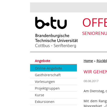
OFF
SENIORENU
Angebote
Home
»
Rückbl
Online-Angebote
WIR GEHEN
Gasthörerschaft
08.08.2017
Vorlesungen
Projektgruppen
Am Dienstag, 
Kurse
Mit dem Range
Exkursionen
Moorgebiet „