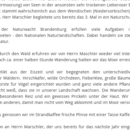
ermoorung) von Seen in der ansonsten sehr trockenen Lieberose
t stammt wahrscheinlich aus dem Wendischen (Niedersorbischen)
. Herr Marschler begleitete uns bereits das 3. Mal in ein Natursch
der Naturwacht Brandenburg erfüllen viele Aufgaben 
ieten - den Nationalen Naturlandschaften. Dabei handeln sie stet
atur.
urch den Wald erfuhren wir von Herrn Maschler wieder viel Inte
ach ca. einer halben Stunde Wanderung hatten wir das Moor erreic
elikt aus der Eiszeit und wir begegneten den unterschiedl
 Wäldern. Hirschkäfer, wilde Orchideen, Fieberklee, große Bäum
rste für Vögel eingerichtet wurden und ganz viele andere Pflan
cht weiß, dass sie in unserer Landschaft wachsen. Die Wanderu
besonderen Reiz und ein gewisses Prickeln unter der Haut. Wir 
m anderen, damit man nicht vom Weg abkommt und im Moor versi
genossen wir im Strandkaffee frische Plinse mit einer Tasse Kaffe
n an Herrn Marschler, der uns bereits für das nächste Jahr ein