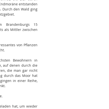
r Endmoräne entstanden
. Durch den Wald ging
utzgebiet.
in Brandenburgs 15
s als Mittler zwischen
ressantes von Pflanzen
ht.
ichsten Bewohnern in
e, auf denen durch die
zen, die man gar nicht
ng durch das Moor hat
gingen in einer Reihe,
nkt.
e.
geladen hat, um wieder