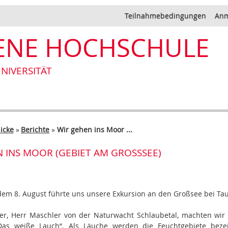
Teilnahmebedingungen
Anm
ENE HOCHSCHULE
NIVERSITÄT
icke
»
Berichte
»
Wir gehen ins Moor ...
 INS MOOR (GEBIET AM GROSSSEE)
dem 8. August führte uns unsere Exkursion an den Großsee bei Tau
r, Herr Maschler von der Naturwacht Schlaubetal, machten wi
Das weiße Lauch“. Als Läuche werden die Feuchtgebiete bezei