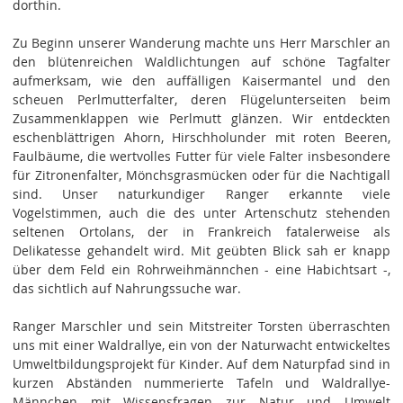
dorthin.
Zu Beginn unserer Wanderung machte uns Herr Marschler an
den blütenreichen Waldlichtungen auf schöne Tagfalter
aufmerksam, wie den auffälligen Kaisermantel und den
scheuen Perlmutterfalter, deren Flügelunterseiten beim
Zusammenklappen wie Perlmutt glänzen. Wir entdeckten
eschenblättrigen Ahorn, Hirschholunder mit roten Beeren,
Faulbäume, die wertvolles Futter für viele Falter insbesondere
für Zitronenfalter, Mönchsgrasmücken oder für die Nachtigall
sind. Unser naturkundiger Ranger erkannte viele
Vogelstimmen, auch die des unter Artenschutz stehenden
seltenen Ortolans, der in Frankreich fatalerweise als
Delikatesse gehandelt wird. Mit geübten Blick sah er knapp
über dem Feld ein Rohrweihmännchen - eine Habichtsart -,
das sichtlich auf Nahrungssuche war.
Ranger Marschler und sein Mitstreiter Torsten überraschten
uns mit einer Waldrallye, ein von der Naturwacht entwickeltes
Umweltbildungsprojekt für Kinder. Auf dem Naturpfad sind in
kurzen Abständen nummerierte Tafeln und Waldrallye-
Männchen mit Wissensfragen zur Natur und Umwelt