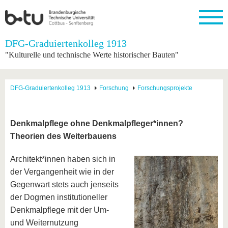
Startseite
DFG-Graduiertenkolleg 1913
Schließen
"Kulturelle und technische Werte historischer Bauten"
Universität
Forschung
Studium
International
Weiterbildung
Transfer
Unileben
Die BTU
Aktuelle
Studienangebot
Internationales
Weiterbildungsangebote
Akademische
Unsere
DFG-Graduiertenkolleg 1913
Forschung
Forschungsprojekte
Forschung
Profil
Fachkräfte
Werte
Struktur
Vor dem
Wissenschaftliche
Forschungsprofil
Studium
Aus dem
Weiterbildung
Wirtschafts-
Familie &
Karriere
Ausland
und
Dual
&
Förderung
Im
Kontakt
Denkmalpflege ohne Denkmalpfleger*innen?
an die
Forschungskooperati
Career
Engagement
Studium
Theorien des Weiterbauens
BTU
Wissenschaftlicher
Gründen
Sport &
Partnerschaften
Nachwuchs
Nach
Mit der
an der
Gesundhei
&
dem
Architekt*innen haben sich in
BTU ins
BTU
Strukturwandel
Studium
BTU &
Ausland
der Vergangenheit wie in der
Innovative
Region
Gegenwart stets auch jenseits
Für
Transferprojekte
erleben
internationale
der Dogmen institutioneller
Lernen
Studierende
Denkmalpflege mit der Um-
Sie uns
Kontakt
kennen
und Weiternutzung