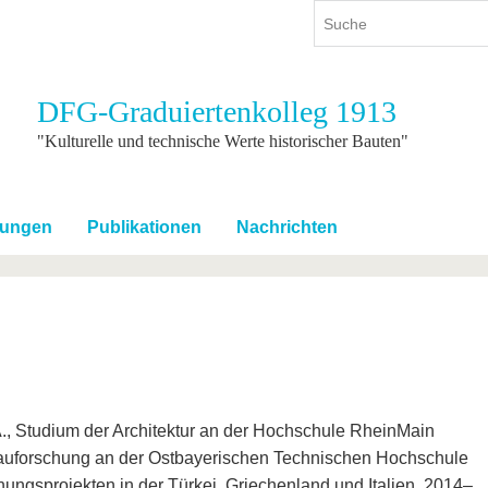
DFG-Graduiertenkolleg 1913
ium
International
Weiterbildung
"Kulturelle und technische Werte historischer Bauten"
ienangebot
Internationales Profil
Weiterbildungsangebot
dem Studium
Aus dem Ausland an die BTU
Wissenschaftliche
Weiterbildung
tungen
Publikationen
Nachrichten
tudium
Mit der BTU ins Ausland
Kontakt
 dem Studium
Für internationale
Studierende
Kontakt
A., Studium der Architektur an der Hochschule RheinMain
auforschung an der Ostbayerischen Technischen Hochschule
hungsprojekten in der Türkei, Griechenland und Italien, 2014–