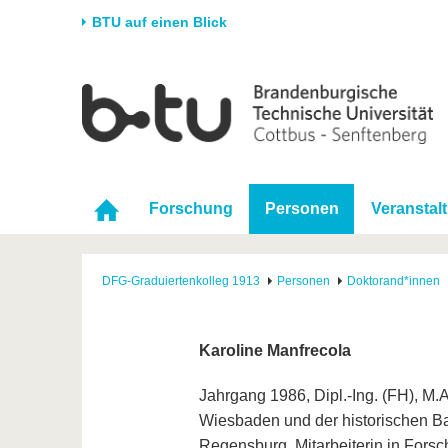
BTU auf einen Blick
Startseite
Universität
Forschung
Stud
Die BTU
Aktuelle Forschung
Stud
Struktur
Forschungsprofil
Vor 
Forschung
Personen
Veranstal
Karriere & Engagement
Förderung
Im S
Partnerschaften &
Wissenschaftlicher
Nach
Strukturwandel
Nachwuchs
DFG-Graduiertenkolleg 1913
Personen
Doktorand*innen
Karoline Manfrecola
Jahrgang 1986, Dipl.-Ing. (FH), M.
Wiesbaden und der historischen B
Regensburg, Mitarbeiterin in Forsc