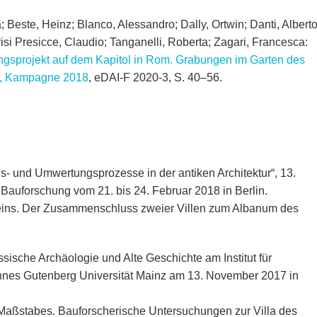
ia; Beste, Heinz; Blanco, Alessandro; Dally, Ortwin; Danti, Alberto
si Presicce, Claudio; Tanganelli, Roberta; Zagari, Francesca:
ngsprojekt auf dem Kapitol in Rom. Grabungen im Garten des
s, Kampagne 2018
, eDAI-F 2020-3, S. 40–56.
nd Umwertungsprozesse in der antiken Architektur“, 13.
Bauforschung vom 21. bis 24. Februar 2018 in Berlin.
 eins. Der Zusammenschluss zweier Villen zum Albanum des
ische Archäologie und Alte Geschichte am Institut für
nnes Gutenberg Universität Mainz am 13. November 2017 in
s Maßstabes. Bauforscherische Untersuchungen zur Villa des