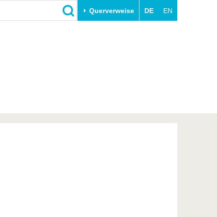
Querverweise
DE
EN
Schließen
Transfer
Unileben
e
Akademische Fachkräfte
Unsere Werte
Wirtschafts- und
Familie & Dual Career
Forschungskooperationen
Sport & Gesundheit
Gründen an der BTU
BTU & Region erleben
Innovative Transferprojekte
Lernen Sie uns kennen