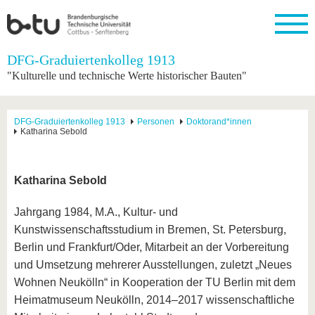
Startseite
DFG-Graduiertenkolleg 1913
Schließen
"Kulturelle und technische Werte historischer Bauten"
Universität
Forschung
Studium
International
Weiterbildung
Transfer
Unileben
Die BTU
Aktuelle
Studienangebot
Internationales
Weiterbildungsangebote
Akademische
Unsere
DFG-Graduiertenkolleg 1913
Personen
Doktorand*innen
Forschung
Profil
Fachkräfte
Werte
Katharina Sebold
Struktur
Vor dem
Wissenschaftliche
Forschungsprofil
Studium
Aus dem
Weiterbildung
Wirtschafts-
Familie &
Karriere
Ausland
und
Dual
&
Förderung
Im
Kontakt
an die
Forschungskooperati
Career
Katharina Sebold
Engagement
Studium
BTU
Wissenschaftlicher
Gründen
Sport &
Partnerschaften
Nachwuchs
Nach
Mit der
an der
Gesundhei
Jahrgang 1984, M.A., Kultur- und
&
dem
BTU ins
BTU
Kunstwissenschaftsstudium in Bremen, St. Petersburg,
Strukturwandel
Studium
BTU &
Ausland
Innovative
Region
Berlin und Frankfurt/Oder, Mitarbeit an der Vorbereitung
Für
Transferprojekte
erleben
und Umsetzung mehrerer Ausstellungen, zuletzt „Neues
internationale
Lernen
Wohnen Neukölln“ in Kooperation der TU Berlin mit dem
Studierende
Sie uns
Heimatmuseum Neukölln, 2014–2017 wissenschaftliche
Kontakt
kennen