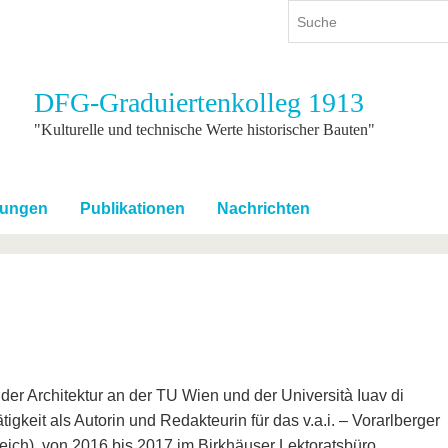
DFG-Graduiertenkolleg 1913
ium
International
Weiterbildung
"Kulturelle und technische Werte historischer Bauten"
ienangebot
Internationales Profil
Weiterbildungsangebot
dem Studium
Aus dem Ausland an die BTU
Wissenschaftliche
Weiterbildung
tungen
Publikationen
Nachrichten
tudium
Mit der BTU ins Ausland
Kontakt
 dem Studium
Für internationale
Studierende
Kontakt
der Architektur an der TU Wien und der Università Iuav di
tigkeit als Autorin und Redakteurin für das v.a.i. – Vorarlberger
rreich), von 2016 bis 2017 im Birkhäuser Lektoratsbüro