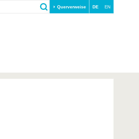
Querverweise
DE
EN
Schließen
Transfer
Unileben
e
Akademische Fachkräfte
Unsere Werte
Wirtschafts- und
Familie & Dual Career
Forschungskooperationen
Sport & Gesundheit
Gründen an der BTU
BTU & Region erleben
Innovative Transferprojekte
Lernen Sie uns kennen