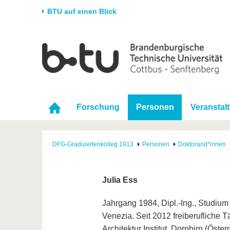
BTU auf einen Blick
Startseite
Universität
Forschung
Stud
Die BTU
Aktuelle Forschung
Stud
Struktur
Forschungsprofil
Vor 
Forschung
Personen
Veranstal
Karriere & Engagement
Förderung
Im S
Partnerschaften &
Wissenschaftlicher
Nach
Strukturwandel
Nachwuchs
DFG-Graduiertenkolleg 1913
Personen
Doktorand*innen
Julia Ess
Jahrgang 1984, Dipl.-Ing., Studium 
Venezia. Seit 2012 freiberufliche Tä
Architektur Institut, Dornbirn (Öste