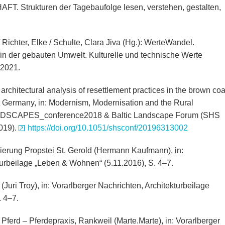
. Strukturen der Tagebaufolge lesen, verstehen, gestalten,
 Richter, Elke / Schulte, Clara Jiva (Hg.): WerteWandel.
 in der gebauten Umwelt. Kulturelle und technische Werte
 2021.
architectural analysis of resettlement practices in the brown coa
 Germany, in: Modernism, Modernisation and the Rural
MODSCAPES_conference2018 & Baltic Landscape Forum (SHS
019).
https://doi.org/10.1051/shsconf/20196313002
ierung Propstei St. Gerold (Hermann Kaufmann), in:
turbeilage „Leben & Wohnen“ (5.11.2016), S. 4–7.
Juri Troy), in: Vorarlberger Nachrichten, Architekturbeilage
 4–7.
 Pferd – Pferdepraxis, Rankweil (Marte.Marte), in: Vorarlberger